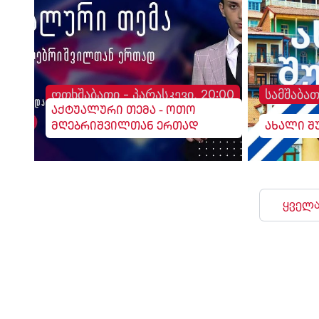
ოთხშაბათი - პარასკევი, 20:00
სამშაბათ
აქტუალური თემა - ოთო
მღებრიშვილთან ერთად
ახალი შ
ყველა