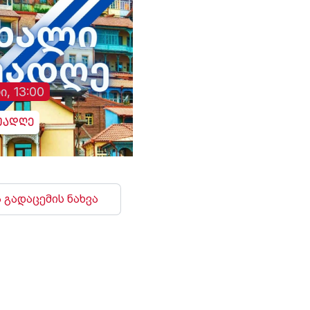
ი, 13:00
უადღე
 გადაცემის ნახვა