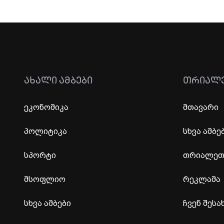
ᲐᲮᲐᲚᲘ ᲐᲛᲑᲔᲑᲘ
ᲗᲠᲘᲐᲚ
ეკონომიკა
მთავარი
პოლიტიკა
სხვა ამბე
სპორტი
თრიალეთი
მსოფლიო
რეკლამა
სხვა ამბები
ჩვენ შესა