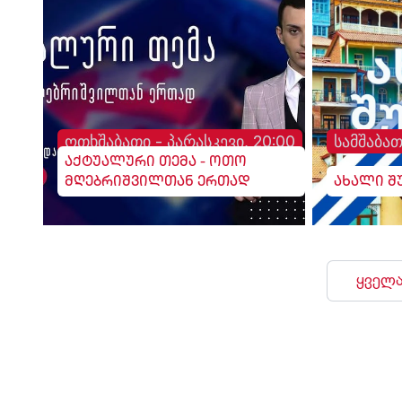
ოთხშაბათი - პარასკევი, 20:00
სამშაბათ
აქტუალური თემა - ოთო
მღებრიშვილთან ერთად
ახალი შ
ყველა