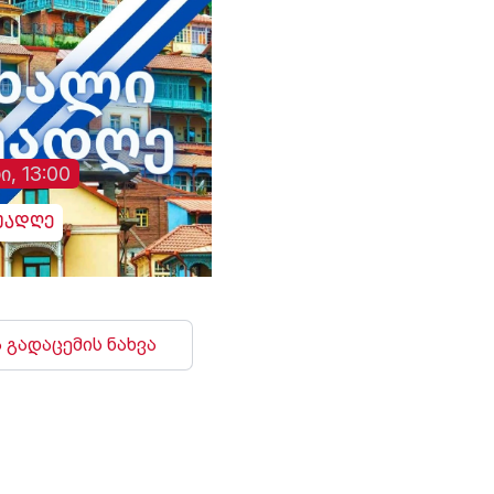
ი, 13:00
უადღე
 გადაცემის ნახვა