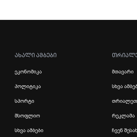
ᲐᲮᲐᲚᲘ ᲐᲛᲑᲔᲑᲘ
ᲗᲠᲘᲐᲚ
ეკონომიკა
მთავარი
პოლიტიკა
სხვა ამბე
სპორტი
თრიალეთი
მსოფლიო
რეკლამა
სხვა ამბები
ჩვენ შესა