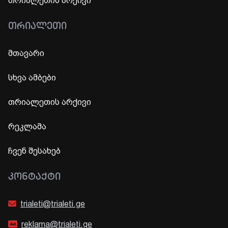
თრიალეთის არქივი
ᲗᲠᲘᲐᲚᲔᲗᲘ
მთავარი
სხვა ამბები
თრიალეთის არქივი
რეკლამა
ჩვენ შესახებ
ᲙᲝᲜᲢᲐᲥᲢᲘ
trialeti@trialeti.ge
reklama@trialeti.ge