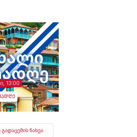
ჰოსპიტლის
სიცოცხლეს საფრთხ
საზოგადოებასთან
შეუქმნა.
ურთიერთობის სამსახურს
პირველად 13 ივლისს
დაუკავშირდნენ, ხოლო
მეორედ - 14 ივლისს, მას
შემდეგ, რაც ოჯახმა
ახალი განცხადება
გააკეთა და დააზუსტა,
რომ მკურნალი ექიმის
ვინაობა
თავდაპირველად
ჰოსპიტლის
ი, 13:00
თანამშრომლის მიერ
მიწოდებული მცდარი
ინფორმაციის გამო
უადღე
შეეშალათ. მიუხედავად
„თრიალეთის“
განმეორებითი
მცდელობისა,
გადაემოწმებინა
 გადაცემის ნახვა
ინფორმაცია შესაძლო