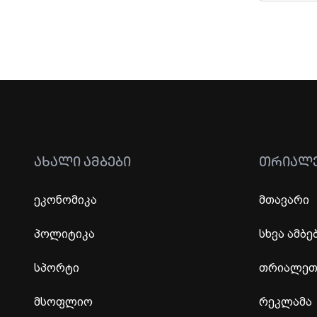
ᲐᲮᲐᲚᲘ ᲐᲛᲑᲔᲑᲘ
ᲗᲠᲘᲐᲚ
ეკონომიკა
მთავარი
პოლიტიკა
სხვა ამბე
სპორტი
თრიალეთი
მსოფლიო
რეკლამა