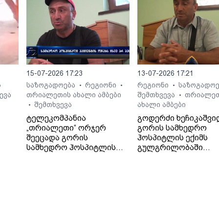
15-07-2026 17:23
13-07-2026 17:21
ს
საზოგადოება
რეგიონი
რეგიონი
საზოგადო
•
•
•
ევა
თრიალეთის ახალი ამბები
შემთხვევა
თრიალე
•
შემთხვევა
ახალი ამბები
•
ტელეკომპანია
გოდერძი ხეჩიკაშვი
„თრიალეთი“ ორჯერ
გორის სამხედრო
შეეცადა გორის
ჰოსპიტლის ექიმს
 არ
სამხედრო ჰოსპიტლის
გულგრილობაში
პოზიციის გარკვევას
ადანაშაულებს. მისი
გოდერძი ხეჩიკაშვილის
თქმით, ექიმმა მის 1
ბრალდებებთან
წლის შვილს დიაგნო
დაკავშირებით, თუმცა
არასწორად დაუსვა,
უწყებამ ორივეჯერ
მძიმე მდგომარეობა
დუმილი არჩია.
მყოფი კლინიკიდან
ჟურნალისტები
გამოწერა და მის