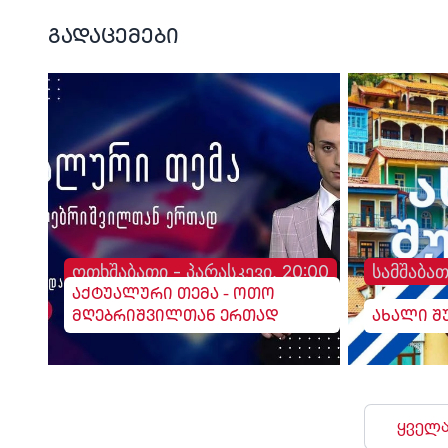
გადაცემები
ოთხშაბათი - პარასკევი, 20:00
სამშაბათ
აქტუალური თემა - ოთო
მღებრიშვილთან ერთად
ახალი შ
ყველა