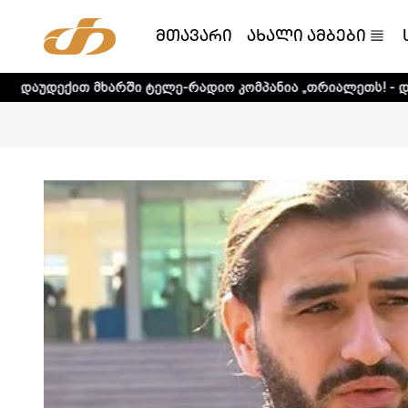
მთავარი
ახალი ამბები
არში ტელე-რადიო კომპანია „თრიალეთს! - დეტალური ინფორ