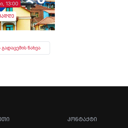
ი, 13:00
უადღე
 გადაცემის ნახვა
ᲔᲗᲘ
ᲙᲝᲜᲢᲐᲥᲢᲘ