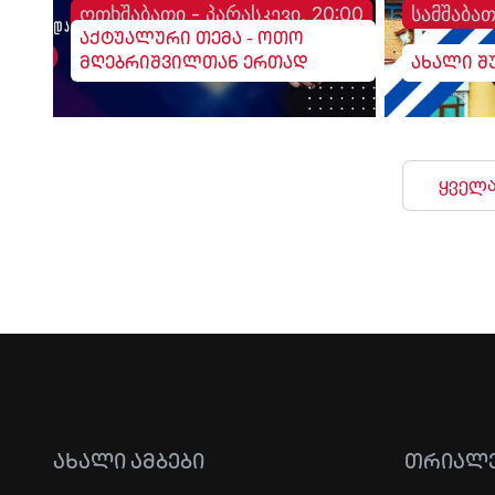
ოთხშაბათი - პარასკევი, 20:00
სამშაბათ
აქტუალური თემა - ოთო
მღებრიშვილთან ერთად
ახალი შ
ყველა
ᲐᲮᲐᲚᲘ ᲐᲛᲑᲔᲑᲘ
ᲗᲠᲘᲐᲚ