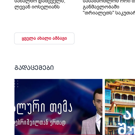
სახალხო დამცველს,
სასამართლომ ორი თ
ლევან იოსელიანს
განმავლობაში
"თრიალეთს" საკუთა
გადაწყვეტილებაც კი
დაუმალა.
ყველა ახალი ამბავი
გადაცემები