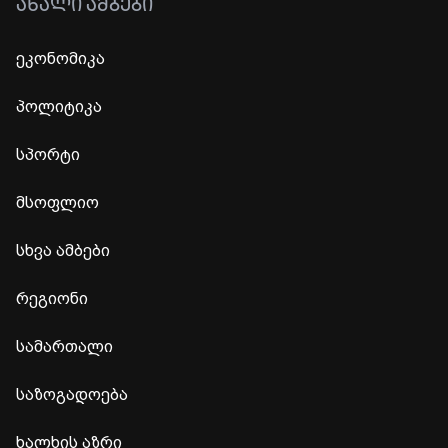
ᲐᲮᲐᲚᲘ ᲐᲛᲑᲔᲑᲘ
ეკონომიკა
პოლიტიკა
სპორტი
მსოფლიო
სხვა ამბები
რეგიონი
სამართალი
საზოგადოება
ხალხის აზრი