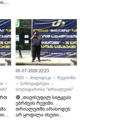
ა,
ყველასთვის..." - ლაშა
ხელისუფლების მიმ
გად
ჯიოშვილი
იცოდნენ მამაჩემის
შეხედულებებიც“. - 
ჯიოშვილი მამის
სამსახურიდან
გათავისუფლების
შესახებ.
 გია
05-07-2026 22:23
RSS
პოლიტიკა
რეგიონი
•
•
ნი
საზოგადოება
•
•
•
თს"
სოლიდარობა "თრიალეთს"
ართ
🔴 „თავისუფალ სიტყვას
ებრძვის რეჟიმი. . .
მა
თრიალეთში არასოდეს
თი
არ ყოფილა ისეთი
თ და
ნარატივები, რაც
რეჟიმისთვის იყო