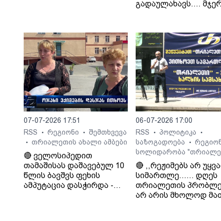
გადაულახავს.... მჯერ
რომ ყველაფერი კარ
დასრულდება...
დათმობაზე წავა
ხელისუფლება და ის
ელემენტარული
მოთხოვნა რასაც
თრიალეთი ითხოვს
დააკმაყოფილებს.“. -
სურმანიძე. ტვ 25-ის
დამფუძნებელი.
07-07-2026 17:51
06-07-2026 17:00
RSS
რეგიონი
შემთხვევა
RSS
პოლიტიკა
•
•
•
•
თრიალეთის ახალი ამბები
საზოგადოება
რეგიო
•
•
სოლიდარობა "თრიალე
🔴 ველოსიპედით
თამაშისას დაშავებულ 10
🔴 ,,რეჟიმებს არ უყვ
წლის ბავშვს ფეხის
სიმართლე...... დღეს
ამპუტაცია დასჭირდა -
თრიალეთის პრობლე
ოჯახი კლინიკა
არ არის მხოლოდ მა
„გორმედის“ ექიმებს
პრობლემა, თუ გაუვა
გულგრილობაში
დახურავენ.....