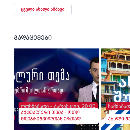
ადანაშაულებს
მიადგებიან სხვა
ტელევიზიებს და რა
ყველა ახალი ამბავი
მაუწყებლებს". - ვატ
სურგულაძე, ლელო.
გადაცემები
ოთხშაბათი - პარასკევი, 20:00
სამშაბათ
აქტუალური თემა - ოთო
მღებრიშვილთან ერთად
ახალი შ