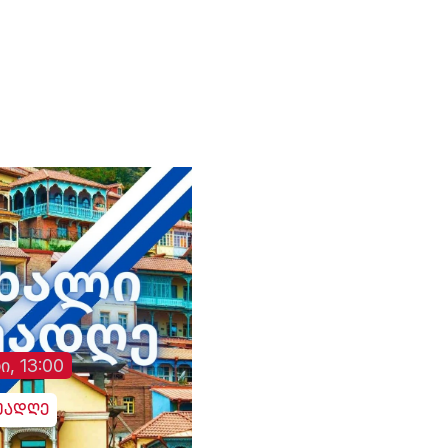
ხელსაყრელი. . . რაც
დიო
რუსეთს არ აწყობს, ის არ
ო
აწყობს „ქართულ
ოცნებას“ - საბა
ბულისკერია. „კოალიცია
ცვლილებისთვის“.
ი, 13:00
უადღე