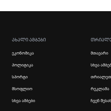
ᲐᲮᲐᲚᲘ ᲐᲛᲑᲔᲑᲘ
ᲗᲠᲘᲐᲚ
ეკონომიკა
მთავარი
პოლიტიკა
სხვა ამბე
სპორტი
თრიალეთი
მსოფლიო
რეკლამა
სხვა ამბები
ჩვენ შესა