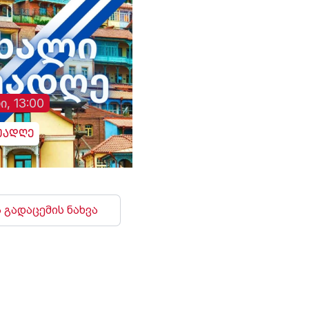
ვითარებაში, ჩვენს
ხმა გაისმა. რუსებმა
ქვეყნებს შორის
ასევე შეუტიეს ხარკ
ორმხრივი
ზაპოროჟიეს, სუმს,
თანამშრომლობა კიდევ
დონეცკს, რის შედე
უფრო გაძლიერდება“, -
დაზიანდა სამოქალ
განაცხადა აბას არაღჩიმ.
ინფრასტრუქტურა დ
არიან დაშავებულებ
ი, 13:00
უადღე
 გადაცემის ნახვა