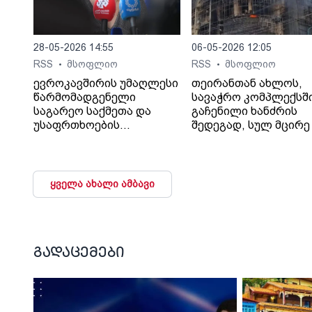
28-05-2026 14:55
06-05-2026 12:05
RSS
მსოფლიო
RSS
მსოფლიო
•
•
ევროკავშირის უმაღლესი
თეირანთან ახლოს,
წარმომადგენელი
სავაჭრო კომპლექსშ
საგარეო საქმეთა და
გაჩენილი ხანძრის
უსაფრთხოების
შედეგად, სულ მცირე 
პოლიტიკის საკითხებში
ადამიანი დაიღუპა და
კაია კალასი აცხადებს,
დაშავდა, - ინფორმა
რომ რუსეთთან უკრაინის
Iran International-ი
საკითხზე
შაჰრიარის ოლქის
ყველა ახალი ამბავი
მოლაპარაკებების
გუბერნატორზე
დაწყების შემთხვევაში
დაყრდნობით
ბლოკი, სხვა
ავრცელებს.
საკითხებთან ერთად,
გუბერნატორის თქმი
საქართველოდან და
ხანძარი თეირანის
გადაცემები
მოლდოვიდან რუსული
დასავლეთით, ქალაქ
ჯარების გაყვანის
ანდიშეში გაჩნდა, სა
საკითხსაც დააყენებს.
250-ზე მეტი კომერც
და 50 საოფისე ფართ