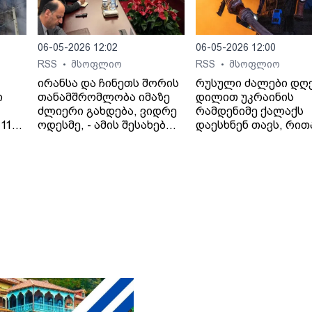
06-05-2026 12:02
06-05-2026 12:00
RSS
მსოფლიო
RSS
მსოფლიო
•
•
ირანსა და ჩინეთს შორის
რუსული ძალები დღ
ი
თანამშრომლობა იმაზე
დილით უკრაინის
ძლიერი გახდება, ვიდრე
რამდენიმე ქალაქს
11
ოდესმე, - ამის შესახებ
დაესხნენ თავს, რით
 41
ირანის საგარეო საქმეთა
პრეზიდენტ ვოლოდ
ციას
მინისტრმა, აბას არაღჩიმ
ზელენსკის
პეკინში, ჩინელ
მიერ შეთავაზებული
კოლეგასთან, ვან ისთან
გამოცხადებული
შეხვედრაზე განაცხადა.
ცეცხლის შეწყვეტის
ირანის სახელმწიფო
შეთანხმება დაარღვი
მედიის ინფორმაციით,
ინფორმაციას უკრა
თ,
საგარეო საქმეთა
მედია ავრცელებს.
მინისტრმა აბას არაღჩიმ
მათივე ინფორმაციი
პეკინში გამართულ
ცეცხლის შეწყვეტის
დაც
შეხვედრაზე ჩინეთს
რეჟიმის ამოქმედებ
იული
„ირანის ახლო მეგობარი“
რამდენიმე წუთში
ია
უწოდა. „არსებულ
დნიპროში აფეთქებე