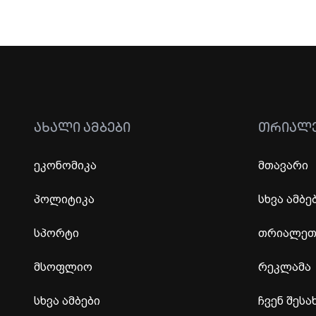
ᲐᲮᲐᲚᲘ ᲐᲛᲑᲔᲑᲘ
ᲗᲠᲘᲐᲚ
ეკონომიკა
მთავარი
პოლიტიკა
სხვა ამბე
სპორტი
თრიალეთი
მსოფლიო
რეკლამა
სხვა ამბები
ჩვენ შესა