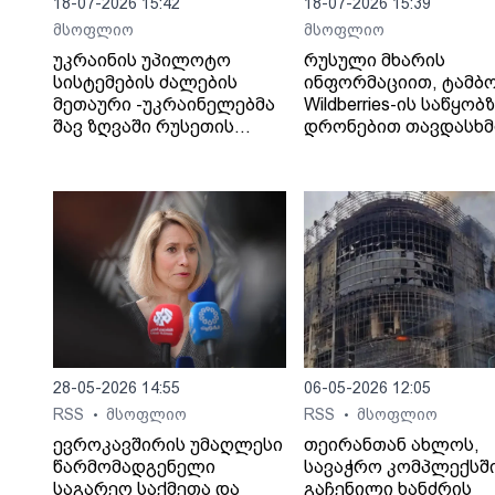
18-07-2026 15:42
18-07-2026 15:39
მსოფლიო
მსოფლიო
უკრაინის უპილოტო
რუსული მხარის
სისტემების ძალების
ინფორმაციით, ტამბ
მეთაური -უკრაინელებმა
Wildberries-ის საწყობ
შავ ზღვაში რუსეთის
დრონებით თავდასხმ
„ჩრდილოვანი ფლოტის“
შედეგად შვიდი ადამ
13 გემს შეუტიეს.
დაიღუპა.
28-05-2026 14:55
06-05-2026 12:05
RSS
მსოფლიო
RSS
მსოფლიო
•
•
ევროკავშირის უმაღლესი
თეირანთან ახლოს,
წარმომადგენელი
სავაჭრო კომპლექსშ
საგარეო საქმეთა და
გაჩენილი ხანძრის