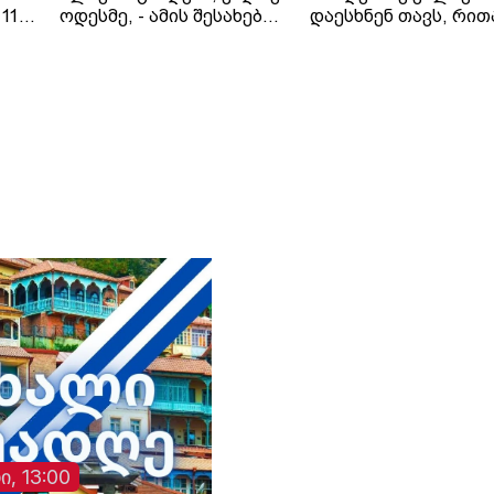
11
ოდესმე, - ამის შესახებ
დაესხნენ თავს, რით
 41
ირანის საგარეო საქმეთა
პრეზიდენტ ვოლოდ
ციას
მინისტრმა, აბას არაღჩიმ
ზელენსკის
პეკინში, ჩინელ
მიერ შეთავაზებული
კოლეგასთან, ვან ისთან
გამოცხადებული
შეხვედრაზე განაცხადა.
ცეცხლის შეწყვეტის
ირანის სახელმწიფო
შეთანხმება დაარღვი
მედიის ინფორმაციით,
ინფორმაციას უკრა
თ,
საგარეო საქმეთა
მედია ავრცელებს.
მინისტრმა აბას არაღჩიმ
მათივე ინფორმაციი
პეკინში გამართულ
ცეცხლის შეწყვეტის
დაც
შეხვედრაზე ჩინეთს
რეჟიმის ამოქმედებ
იული
„ირანის ახლო მეგობარი“
რამდენიმე წუთში
ია
უწოდა. „არსებულ
დნიპროში აფეთქებე
ვითარებაში, ჩვენს
ხმა გაისმა. რუსებმა
ქვეყნებს შორის
ასევე შეუტიეს ხარკ
ორმხრივი
ზაპოროჟიეს, სუმს,
თანამშრომლობა კიდევ
დონეცკს, რის შედე
უფრო გაძლიერდება“, -
დაზიანდა სამოქალ
განაცხადა აბას არაღჩიმ.
ინფრასტრუქტურა დ
არიან დაშავებულებ
ი, 13:00