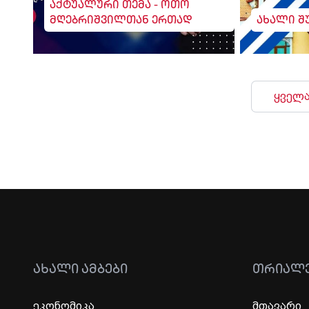
აქტუალური თემა - ოთო
მღებრიშვილთან ერთად
ახალი შ
ყველა
ᲐᲮᲐᲚᲘ ᲐᲛᲑᲔᲑᲘ
ᲗᲠᲘᲐᲚ
ეკონომიკა
მთავარი