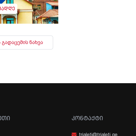
უადღე
 გადაცემის ნახვა
ᲔᲗᲘ
ᲙᲝᲜᲢᲐᲥᲢᲘ
trialeti@trialeti.ge