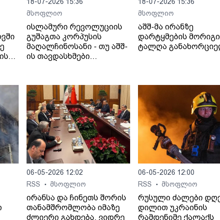
18-07-2026 15:36
18-07-2026 15:36
მსოფლიო
მსოფლიო
ისლამური რევოლუციის
აშშ-მა ირანზე
ოვში
გუშაგთა კორპუსის
დარტყმების მორიგი
ზე
მაღალჩინოსანი - თუ აშშ-
ტალღა განახორცი
ის
ის თავდასხმები
იანი
გაგრძელდება,
სრულმასშტაბიანი
შეტევითი ოპერაციების
ფაზაში გადავალთ.
06-05-2026 12:02
06-05-2026 12:00
RSS
მსოფლიო
RSS
მსოფლიო
•
•
ირანსა და ჩინეთს შორის
რუსული ძალები დღ
ი
თანამშრომლობა იმაზე
დილით უკრაინის
ძლიერი გახდება, ვიდრე
რამდენიმე ქალაქს