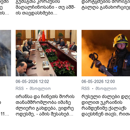
ოვში
გუშაგთა კორპუსის
დარტყმების მორიგი
ზე
მაღალჩინოსანი - თუ აშშ-
ტალღა განახორცი
ის
ის თავდასხმები
იანი
გაგრძელდება,
სრულმასშტაბიანი
შეტევითი ოპერაციების
ფაზაში გადავალთ.
06-05-2026 12:02
06-05-2026 12:00
RSS
მსოფლიო
RSS
მსოფლიო
•
•
ირანსა და ჩინეთს შორის
რუსული ძალები დღ
ი
თანამშრომლობა იმაზე
დილით უკრაინის
ძლიერი გახდება, ვიდრე
რამდენიმე ქალაქს
11
ოდესმე, - ამის შესახებ
დაესხნენ თავს, რით
 41
ირანის საგარეო საქმეთა
პრეზიდენტ ვოლოდ
ციას
მინისტრმა, აბას არაღჩიმ
ზელენსკის