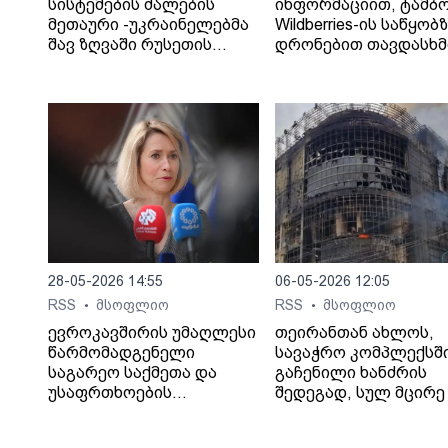
სისტემების ძალების
ინფორმაციით, ტამბ
მეთაური -უკრაინელებმა
Wildberries-ის საწყობ
შავ ზღვაში რუსეთის
დრონებით თავდასხმ
„ჩრდილოვანი ფლოტის“
შედეგად შვიდი ადამ
13 გემს შეუტიეს.
დაიღუპა.
28-05-2026 14:55
06-05-2026 12:05
RSS
მსოფლიო
RSS
მსოფლიო
•
•
ევროკავშირის უმაღლესი
თეირანთან ახლოს,
წარმომადგენელი
სავაჭრო კომპლექსშ
საგარეო საქმეთა და
გაჩენილი ხანძრის
უსაფრთხოების
შედეგად, სულ მცირე 
პოლიტიკის საკითხებში
ადამიანი დაიღუპა და
კაია კალასი აცხადებს,
დაშავდა, - ინფორმა