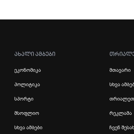
ᲐᲮᲐᲚᲘ ᲐᲛᲑᲔᲑᲘ
ᲗᲠᲘᲐᲚ
ეკონომიკა
მთავარი
პოლიტიკა
სხვა ამბე
სპორტი
თრიალეთი
მსოფლიო
რეკლამა
სხვა ამბები
ჩვენ შესა