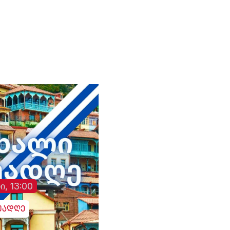
პეკინში, ჩინელ
მიერ შეთავაზებული
კოლეგასთან, ვან ისთან
გამოცხადებული
შეხვედრაზე განაცხადა.
ცეცხლის შეწყვეტის
ირანის სახელმწიფო
შეთანხმება დაარღვი
მედიის ინფორმაციით,
ინფორმაციას უკრა
თ,
საგარეო საქმეთა
მედია ავრცელებს.
მინისტრმა აბას არაღჩიმ
მათივე ინფორმაციი
პეკინში გამართულ
ცეცხლის შეწყვეტის
დაც
შეხვედრაზე ჩინეთს
რეჟიმის ამოქმედებ
იული
„ირანის ახლო მეგობარი“
რამდენიმე წუთში
ია
უწოდა. „არსებულ
დნიპროში აფეთქებე
ვითარებაში, ჩვენს
ხმა გაისმა. რუსებმა
ქვეყნებს შორის
ასევე შეუტიეს ხარკ
ორმხრივი
ზაპოროჟიეს, სუმს,
თანამშრომლობა კიდევ
დონეცკს, რის შედე
უფრო გაძლიერდება“, -
დაზიანდა სამოქალ
განაცხადა აბას არაღჩიმ.
ინფრასტრუქტურა დ
არიან დაშავებულებ
ი, 13:00
უადღე