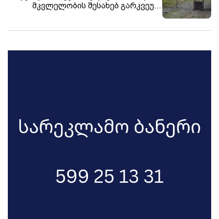
მკვლელობის შესახებ გარკვეულ
მათი მხრიდან მზაობა იქნება,
გადაიყვანენ პენიტენციურ
დეტალებს ჰყვებიან
დაწესებულებაში