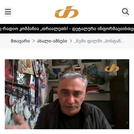
 „თრიალეთს! - დეტალური ინფორმაციისთვის დააკლიკეთ ლი
მთავარი
ახალი-ამბები
,,ჩემი ფილმი „ბოსტან...