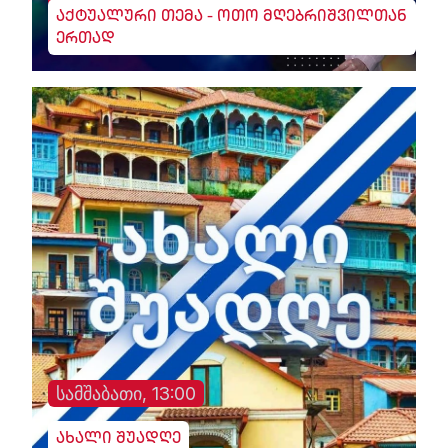
აქტუალური თემა - ოთო მღებრიშვილთან
ერთად
სამშაბათი, 13:00
ახალი შუადღე