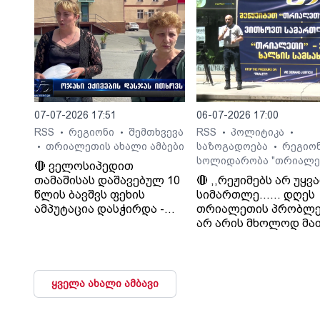
ხელისუფლება და ის
ელემენტარული
მოთხოვნა რასაც
თრიალეთი ითხოვს
დააკმაყოფილებს.“. -
სურმანიძე. ტვ 25-ის
დამფუძნებელი.
07-07-2026 17:51
06-07-2026 17:00
RSS
რეგიონი
შემთხვევა
RSS
პოლიტიკა
•
•
•
•
თრიალეთის ახალი ამბები
საზოგადოება
რეგიო
•
•
სოლიდარობა "თრიალე
🔴 ველოსიპედით
თამაშისას დაშავებულ 10
🔴 ,,რეჟიმებს არ უყვ
წლის ბავშვს ფეხის
სიმართლე...... დღეს
ამპუტაცია დასჭირდა -
თრიალეთის პრობლე
ოჯახი კლინიკა
არ არის მხოლოდ მა
„გორმედის“ ექიმებს
პრობლემა, თუ გაუვა
გულგრილობაში
დახურავენ.....
ადანაშაულებს
მიადგებიან სხვა
ტელევიზიებს და რა
ყველა ახალი ამბავი
მაუწყებლებს". - ვატ
სურგულაძე, ლელო.