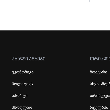
ᲐᲮᲐᲚᲘ ᲐᲛᲑᲔᲑᲘ
ᲗᲠᲘᲐᲚ
ეკონომიკა
მთავარი
პოლიტიკა
სხვა ამბე
სპორტი
თრიალეთი
მსოფლიო
რეკლამა