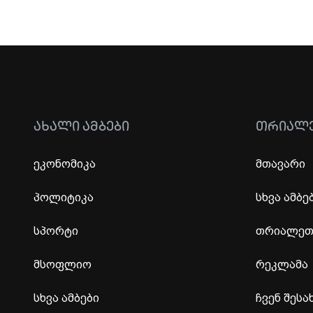
ᲐᲮᲐᲚᲘ ᲐᲛᲑᲔᲑᲘ
ᲗᲠᲘᲐᲚ
ეკონომიკა
მთავარი
პოლიტიკა
სხვა ამბე
სპორტი
თრიალეთი
მსოფლიო
რეკლამა
სხვა ამბები
ჩვენ შესა