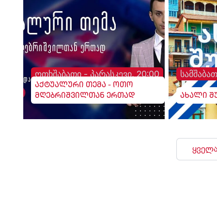
ოთხშაბათი - პარასკევი, 20:00
სამშაბათ
აქტუალური თემა - ოთო
მღებრიშვილთან ერთად
ახალი შ
ყველა