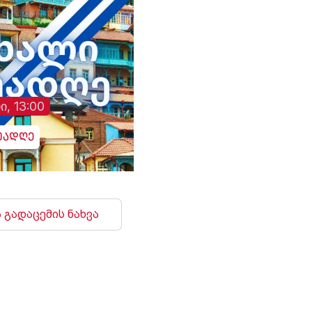
ი, 13:00
უადღე
 გადაცემის ნახვა