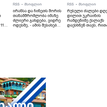
RSS
მსოფლიო
RSS
მსოფლიო
•
•
ირანსა და ჩინეთს შორის
რუსული ძალები დღ
ი
თანამშრომლობა იმაზე
დილით უკრაინის
ძლიერი გახდება, ვიდრე
რამდენიმე ქალაქს
11
ოდესმე, - ამის შესახებ
დაესხნენ თავს, რით
 41
ირანის საგარეო საქმეთა
პრეზიდენტ ვოლოდ
ციას
მინისტრმა, აბას არაღჩიმ
ზელენსკის
პეკინში, ჩინელ
მიერ შეთავაზებული
კოლეგასთან, ვან ისთან
გამოცხადებული
შეხვედრაზე განაცხადა.
ცეცხლის შეწყვეტის
ირანის სახელმწიფო
შეთანხმება დაარღვი
მედიის ინფორმაციით,
ინფორმაციას უკრა
თ,
საგარეო საქმეთა
მედია ავრცელებს.
მინისტრმა აბას არაღჩიმ
მათივე ინფორმაციი
პეკინში გამართულ
ცეცხლის შეწყვეტის
დაც
შეხვედრაზე ჩინეთს
რეჟიმის ამოქმედებ
იული
„ირანის ახლო მეგობარი“
რამდენიმე წუთში
ია
უწოდა. „არსებულ
დნიპროში აფეთქებე
ვითარებაში, ჩვენს
ხმა გაისმა. რუსებმა
ქვეყნებს შორის
ასევე შეუტიეს ხარკ
ორმხრივი
ზაპოროჟიეს, სუმს,
თანამშრომლობა კიდევ
დონეცკს, რის შედე