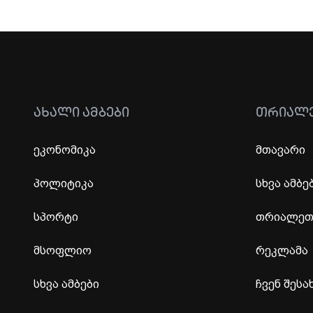
ᲐᲮᲐᲚᲘ ᲐᲛᲑᲔᲑᲘ
ᲗᲠᲘᲐᲚ
ეკონომიკა
მთავარი
პოლიტიკა
სხვა ამბე
სპორტი
თრიალეთი
მსოფლიო
რეკლამა
სხვა ამბები
ჩვენ შესა