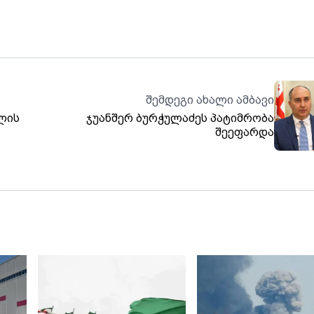
შემდეგი ახალი ამბავი
ლის
ჯუანშერ ბურჭულაძეს პატიმრობა
შეეფარდა
მ