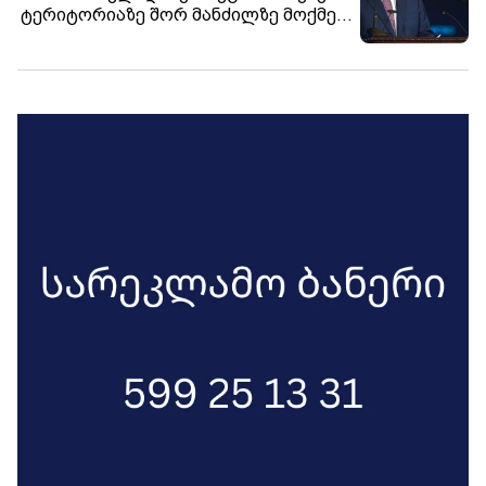
ტერიტორიაზე შორ მანძილზე მოქმედი
იარაღით დარტყმების შემთხვევაში
პასუხი იქნება ძალიან სერიოზული, თუ
გამაოგნებელი არა, დაფიქრდნენ
ამაზე