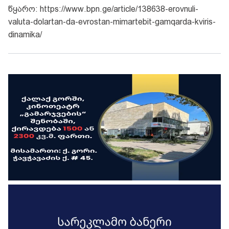
წყარო: https://www.bpn.ge/article/138638-erovnuli-
valuta-dolartan-da-evrostan-mimartebit-gamqarda-kviris-
dinamika/