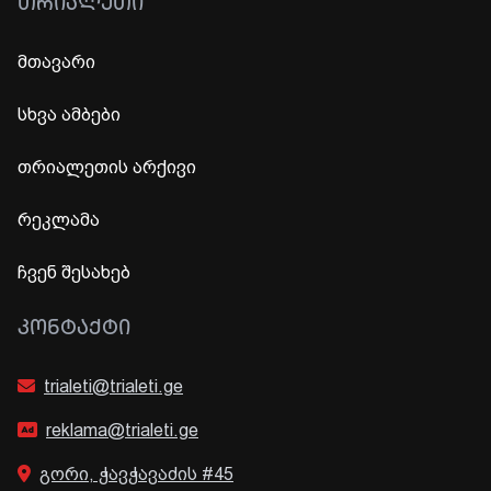
ᲗᲠᲘᲐᲚᲔᲗᲘ
მთავარი
სხვა ამბები
თრიალეთის არქივი
რეკლამა
ჩვენ შესახებ
ᲙᲝᲜᲢᲐᲥᲢᲘ
trialeti@trialeti.ge
reklama@trialeti.ge
გორი, ჭავჭავაძის #45