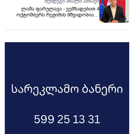
შემდეგი ახალი ამბავი
ლაშა ფარულავა - ვემზადებით 4
ოქტომბერს რეჟიმის მშვიდობიანი
დამხობის აღსანიშნავად და ამას ხელს
ვერავინ ვერ შეუშლის