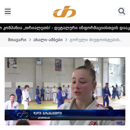
ლეთს! - დეტალური ინფორმაციისთვის დააკლიკეთ ლინკს
მთავარი
ახალი-ამბები
გორელი ძიუდოისტების...