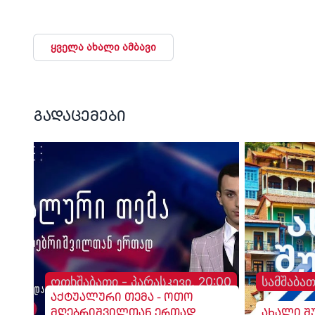
კასპელმა თემურ
მედალი მოიპოვა
გოგრიჭიანმა დაიკავა
ყველა ახალი ამბავი
გადაცემები
ოთხშაბათი - პარასკევი, 20:00
სამშაბათ
აქტუალური თემა - ოთო
მღებრიშვილთან ერთად
ახალი შ