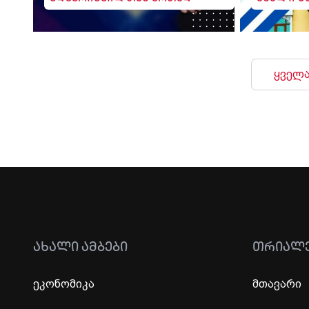
ყველა
ᲐᲮᲐᲚᲘ ᲐᲛᲑᲔᲑᲘ
ᲗᲠᲘᲐᲚ
ეკონომიკა
მთავარი