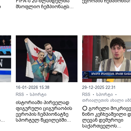
FIFA-ს 20-წლამდელთა
ევროპის ჩემპიონია!
რ
მსოფლიო ჩემპიონატს
უმასპინძლებენ,ფ- ამის
შესახებ FIFA-ს მიერ
სოციალურ პლატორმა X-
ზე გამოქვეყნებულ
პოსტშია აღნიშნული. „ეს
ან.
იქნება FIFA-ს პირველი
ტურნირი, რომელიც
ორივე ქვეყანაში
ჩატარდება“, -
აღნიშნულია
განცხადებაში.
განცხადება იმის შესახებ,
რომ FIFA -ს 20-
16-01-2026 15:38
29-12-2025 22:31
წლამდელთა მსოფლიო
ჩემპიონატს 2029 წელს
RSS
სპორტი
RSS
სპორტი
•
•
•
საქართველო და
თრიალეთის ახალი ამ
ისტორიაში პირველად
სომხეთი უმასპინძლებენ,
ფიგურული ციგურაობის
⭕️ გორელი მოკრივე
FIFA-ს აღმასრულებელი
ევროპის ჩემპიონატზე
ნინო კეჩხუაშვილი 
კომიტეტის სხდომაზე
ს
სპორტულ წყვილებში
ლევან დემუროვი
გაკეთდა, რომელიც
საქართველომ ოქროს
საქართველოს
კანადის ქალაქ