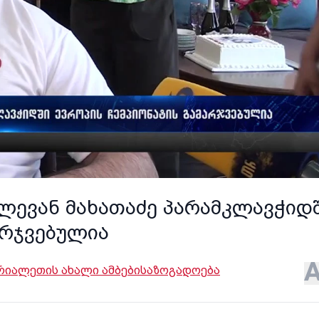
ლევან მახათაძე პარამკლავჭიდ
არჯვებულია
რიალეთის ახალი ამბები
საზოგადოება