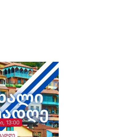
მედალი მოიპოვა.
ჩემპიონები გახდნენ 
ვანკუვერში, სამშაბათს,
ფიგურული ციგურაობის
კიდევ 2 ბრინჯაოს
2026 წლის 28 აპრილს
ევროპის ჩემპიონატი დიდ
მედალი ვარიანის,
გაიმართა.
ბრიტანეთში
გიორგი კანდელაკი
მიმდინარეობს. სპორტულ
კრივის სკოლის
ცეკვებში საქართველოს
სპორტსმენებმა
სახელით მოასპარეზე
მოიპოვეს. ბრინჯაო
წყვილი - ლუკა ბერულავა
პრიზიორები გახდნენ
და ანასტასია მეტელკინა
ლაშა კერესელიძე დ
- ევროპის ჩემპიონები
გახდნენ.
ი, 13:00
უადღე