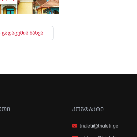
 გადაცემის ნახვა
ᲔᲗᲘ
ᲙᲝᲜᲢᲐᲥᲢᲘ
trialeti@trialeti.ge