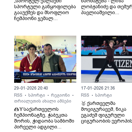
„სპორტულ ქალაქში
წარმატება - ლიზა
სპორტული განყოფილება
ლობჟანიძე და თემუ
გააუქმეს და მსოფლიო
პავლიაშვილი
ჩემპიონი ჯემალ
აზერბაიჯანის
მჭედლიშვილი
დედაქალაქ ბაქოში
სამსახურიდან გაუშვეს“, -
გამართული ჰეიდარ
თეა კეჩხუაშვილი.
ალიევის ტურნირის
გამარჯვებულები არი
29-01-2026 20:40
17-01-2026 21:36
RSS
სპორტი
რეგიონი
RSS
სპორტი
•
•
•
•
თრიალეთის ახალი ამბები
🥇 ქართველმა
🤼🏅საქართველოს
მოციგურავემ, ნიკა
ჩემპიონატზე, ჭაბუკთა
ეგაძემ ფიგურული
შორის, ჭიდაობა სამბოში
ციგურაობის ევროპი
პირველი ადგილი
ჩემპიონატზე ოქროს