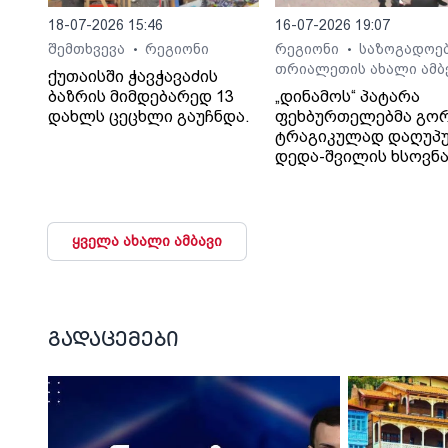
18-07-2026 15:46
16-07-2026 19:07
შემთხვევა
რეგიონი
რეგიონი
საზოგადოე
•
•
თრიალეთის ახალი ამბ
ქუთაისში ჭავჭავაძის
ბაზრის მიმდებარედ 13
„დინამოს“ პატარა
დახლს ცეცხლი გაუჩნდა.
ფეხბურთელებმა გო
ტრაგიკულად დაღუპ
დედა-შვილის ხსოვნ
პატივი მიაგეს
ყველა ახალი ამბავი
გადაცემები