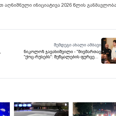
თ აღნიშნული ინიციატივა 2026 წლის განმავლობ
შემდეგი ახალი ამბავი
,
ნიკოლოზ ჯავახიშვილი - "მივმართავ
"ქოც-რუსებს": შეწყალების ფურცელი
იას
დაკეცეთ და ჯიბეში ჩაიდეთ, დათმეთ
ტი,
ძალაუფლება, ან ნებითა თქვენითა, ან
ის
ძალითა ჩვენითა". გასული წლის
საპროტესტო აქციებზე დაკავებული,
ჯგუფურ ძალადობაში მონაწილეობისთვის
მსჯავრდებული, ნიკოლოზ ჯავახიშვილი
წერილს აქვეყნებს.