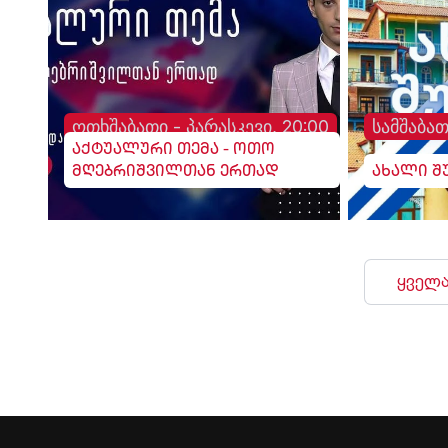
ოთხშაბათი - პარასკევი, 20:00
სამშაბათ
აქტუალური თემა - ოთო
მღებრიშვილთან ერთად
ახალი შ
ყველა