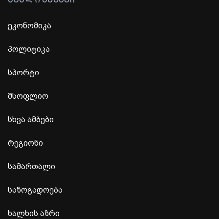
ᲐᲮᲐᲚᲘ ᲐᲛᲑᲔᲑᲘ
ეკონომიკა
პოლიტიკა
სპორტი
მსოფლიო
სხვა ამბები
რეგიონი
სამართალი
საზოგადოება
ხალხის აზრი