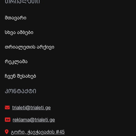
ᲗᲠᲘᲐᲚᲔᲗᲘ
მთავარი
სხვა ამბები
თრიალეთის არქივი
რეკლამა
ჩვენ შესახებ
ᲙᲝᲜᲢᲐᲥᲢᲘ
trialeti@trialeti.ge
reklama@trialeti.ge
გორი, ჭავჭავაძის #45