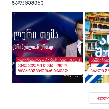
გადაცემები
ოთხშაბათი - პარასკევი, 20:00
სამშაბათ
აქტუალური თემა - ოთო
მღებრიშვილთან ერთად
ახალი შ
ყველა