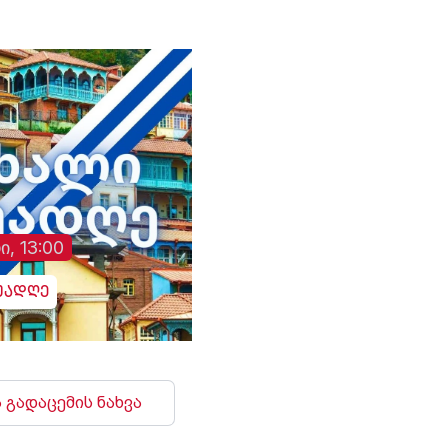
გადაემოწმებინა
ინფორმაცია შესაძლო
გულგრილობისა და
დაწყებული მოკვლევის
შესახებ, სამხედრო
ჰოსპიტალში კომენტარი
არც ამჯერად გააკეთეს
ი, 13:00
უადღე
 გადაცემის ნახვა