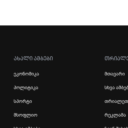
ᲐᲮᲐᲚᲘ ᲐᲛᲑᲔᲑᲘ
ᲗᲠᲘᲐᲚ
ეკონომიკა
მთავარი
პოლიტიკა
სხვა ამბე
სპორტი
თრიალეთი
მსოფლიო
რეკლამა