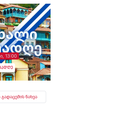
დაც
შეხვედრაზე ჩინეთს
რეჟიმის ამოქმედებ
იული
„ირანის ახლო მეგობარი“
რამდენიმე წუთში
ია
უწოდა. „არსებულ
დნიპროში აფეთქებე
ვითარებაში, ჩვენს
ხმა გაისმა. რუსებმა
ქვეყნებს შორის
ასევე შეუტიეს ხარკ
ორმხრივი
ზაპოროჟიეს, სუმს,
თანამშრომლობა კიდევ
დონეცკს, რის შედე
უფრო გაძლიერდება“, -
დაზიანდა სამოქალ
განაცხადა აბას არაღჩიმ.
ინფრასტრუქტურა დ
არიან დაშავებულებ
ი, 13:00
უადღე
 გადაცემის ნახვა