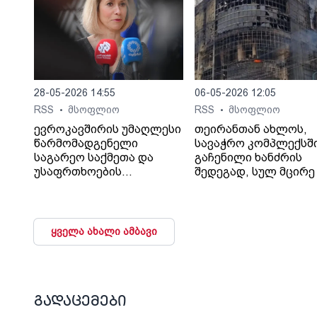
28-05-2026 14:55
06-05-2026 12:05
RSS
მსოფლიო
RSS
მსოფლიო
•
•
ევროკავშირის უმაღლესი
თეირანთან ახლოს,
წარმომადგენელი
სავაჭრო კომპლექსშ
საგარეო საქმეთა და
გაჩენილი ხანძრის
უსაფრთხოების
შედეგად, სულ მცირე 
პოლიტიკის საკითხებში
ადამიანი დაიღუპა და
კაია კალასი აცხადებს,
დაშავდა, - ინფორმა
რომ რუსეთთან უკრაინის
Iran International-ი
საკითხზე
შაჰრიარის ოლქის
ყველა ახალი ამბავი
მოლაპარაკებების
გუბერნატორზე
დაწყების შემთხვევაში
დაყრდნობით
ბლოკი, სხვა
ავრცელებს.
საკითხებთან ერთად,
გუბერნატორის თქმი
საქართველოდან და
ხანძარი თეირანის
გადაცემები
მოლდოვიდან რუსული
დასავლეთით, ქალაქ