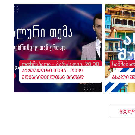
ჯარების გაყვანის
ანდიშეში გაჩნდა, სა
საკითხსაც დააყენებს.
250-ზე მეტი კომერც
და 50 საოფისე ფართ
განთავსებული.
ოთხშაბათი - პარასკევი, 20:00
სამშაბათ
აქტუალური თემა - ოთო
მღებრიშვილთან ერთად
ახალი შ
ყველა