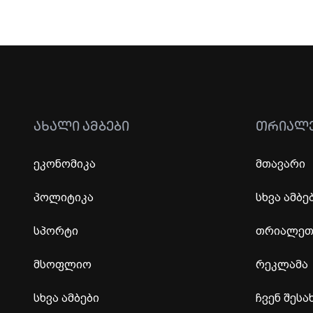
ᲐᲮᲐᲚᲘ ᲐᲛᲑᲔᲑᲘ
ᲗᲠᲘᲐᲚ
ეკონომიკა
მთავარი
პოლიტიკა
სხვა ამბე
სპორტი
თრიალეთი
მსოფლიო
რეკლამა
სხვა ამბები
ჩვენ შესა