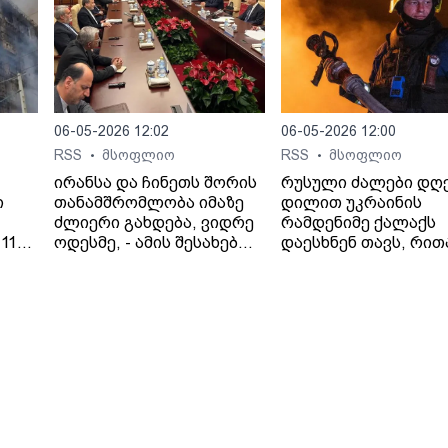
06-05-2026 12:02
06-05-2026 12:00
RSS
მსოფლიო
RSS
მსოფლიო
•
•
ირანსა და ჩინეთს შორის
რუსული ძალები დღ
ი
თანამშრომლობა იმაზე
დილით უკრაინის
ძლიერი გახდება, ვიდრე
რამდენიმე ქალაქს
11
ოდესმე, - ამის შესახებ
დაესხნენ თავს, რით
 41
ირანის საგარეო საქმეთა
პრეზიდენტ ვოლოდ
ციას
მინისტრმა, აბას არაღჩიმ
ზელენსკის
პეკინში, ჩინელ
მიერ შეთავაზებული
კოლეგასთან, ვან ისთან
გამოცხადებული
შეხვედრაზე განაცხადა.
ცეცხლის შეწყვეტის
ირანის სახელმწიფო
შეთანხმება დაარღვი
მედიის ინფორმაციით,
ინფორმაციას უკრა
თ,
საგარეო საქმეთა
მედია ავრცელებს.
მინისტრმა აბას არაღჩიმ
მათივე ინფორმაციი
პეკინში გამართულ
ცეცხლის შეწყვეტის