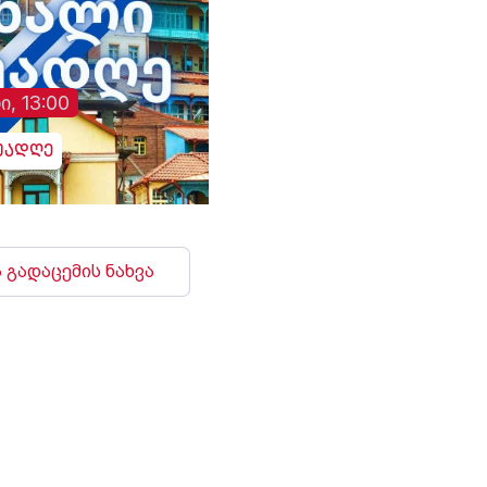
ი, 13:00
უადღე
 გადაცემის ნახვა