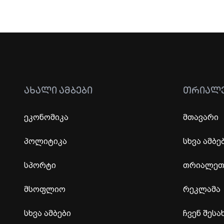
ᲐᲮᲐᲚᲘ ᲐᲛᲑᲔᲑᲘ
ᲗᲠᲘᲐᲚ
ეკონომიკა
მთავარი
პოლიტიკა
სხვა ამბე
სპორტი
თრიალეთი
მსოფლიო
რეკლამა
სხვა ამბები
ჩვენ შესა