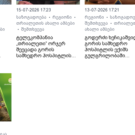
15-07-2026 17:23
13-07-2026 17:21
საზოგადოება
რეგიონი
რეგიონი
საზოგადო
•
•
•
თრიალეთის ახალი ამბები
შემთხვევა
თრიალე
•
ბი
შემთხვევა
ახალი ამბები
•
ტელეკომპანია
გოდერძი ხეჩიკაშვი
„თრიალეთი“ ორჯერ
გორის სამხედრო
შეეცადა გორის
ჰოსპიტლის ექიმს
სამხედრო ჰოსპიტლის
გულგრილობაში
. -
პოზიციის გარკვევას
ადანაშაულებს. მისი
გოდერძი ხეჩიკაშვილის
თქმით, ექიმმა მის 1
ბრალდებებთან
წლის შვილს დიაგნო
დაკავშირებით, თუმცა
არასწორად დაუსვა,
უწყებამ ორივეჯერ
მძიმე მდგომარეობა
დუმილი არჩია.
მყოფი კლინიკიდან
ჟურნალისტები
გამოწერა და მის
ჰოსპიტლის
სიცოცხლეს საფრთხ
საზოგადოებასთან
შეუქმნა.
ურთიერთობის სამსახურს
პირველად 13 ივლისს
დაუკავშირდნენ, ხოლო
მეორედ - 14 ივლისს, მას
იკა