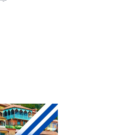
შემდეგ, რაც ოჯახმა
ახალი განცხადება
გააკეთა და დააზუსტა,
რომ მკურნალი ექიმის
ვინაობა
თავდაპირველად
ჰოსპიტლის
თანამშრომლის მიერ
მიწოდებული მცდარი
ინფორმაციის გამო
შეეშალათ. მიუხედავად
„თრიალეთის“
განმეორებითი
მცდელობისა,
გადაემოწმებინა
ინფორმაცია შესაძლო
გულგრილობისა და
დაწყებული მოკვლევის
შესახებ, სამხედრო
ჰოსპიტალში კომენტარი
არც ამჯერად გააკეთეს