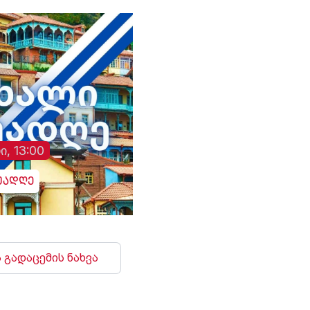
ი, 13:00
უადღე
 გადაცემის ნახვა