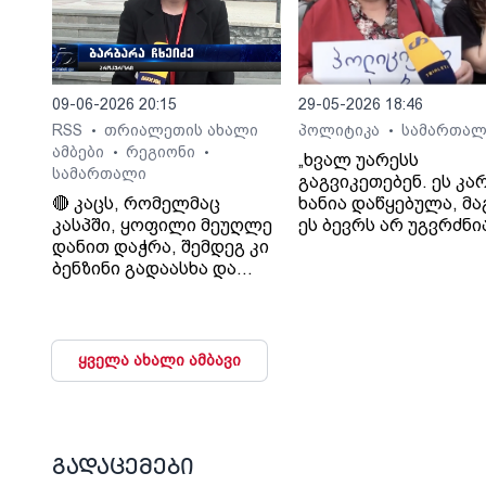
09-06-2026 20:15
29-05-2026 18:46
RSS
თრიალეთის ახალი
პოლიტიკა
სამართალ
•
•
ამბები
რეგიონი
•
•
„ხვალ უარესს
სამართალი
გაგვიკეთებენ. ეს კა
🔴 კაცს, რომელმაც
ხანია დაწყებულა, მ
კასპში, ყოფილი მეუღლე
ეს ბევრს არ უგვრძნი
დანით დაჭრა, შემდეგ კი
ჩვენ, სინდისის პატი
ბენზინი გადაასხა და
ოჯახის წევრებმა, კი
ცეცხლი წაუკიდა, უვადო
ვიგრძენით ეს“.- ნანი
თავისუფლების აღკვეთა
წულაია.
მიესაჯა
ყველა ახალი ამბავი
გადაცემები