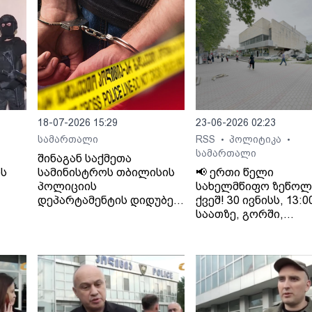
18-07-2026 15:29
23-06-2026 02:23
სამართალი
RSS
პოლიტიკა
•
•
სამართალი
შინაგან საქმეთა
ს
სამინისტროს თბილისის
📢 ერთი წელი
პოლიციის
სახელმწიფო ზეწოლ
დეპარტამენტის დიდუბე-
ქვეშ! 30 ივნისს, 13:0
ერმე
ჩუღურეთის მთავარი
საათზე, გორში,
სამმართველოს
კინოთეატრ
დან
თანამშრომლებმა,
"გამარჯვების" წინ
 ის
ძარცვისა და მუქარის
გაიმართება
ბრალდებით ერთი პირი
"თრიალეთის"
ცხელ კვალზე დააკავეს.
მხარდამჭერთა აქცი
მოდი და გამოხატე შ
მხარდაჭერა!