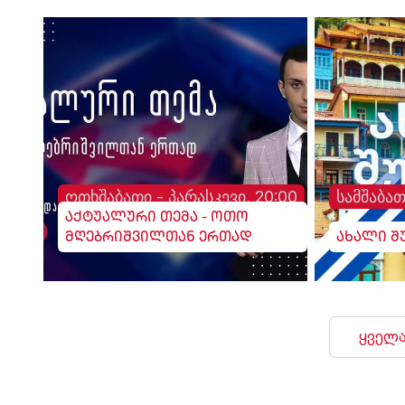
ოთხშაბათი - პარასკევი, 20:00
სამშაბათ
აქტუალური თემა - ოთო
მღებრიშვილთან ერთად
ახალი შ
ყველა