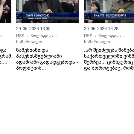
29-05-2026 18:38
29-05-2026 18:28
ი
RSS
პოლიტიკა
RSS
პოლიტიკა
•
•
•
•
სამართალი
სამართალი
რგა
ნამუსიანი და
„არ შეიძლება წამებ
აგრამ
პასუხისმგებლიანი
საქართველოში ვინმ
ა.
ადამიანი გადადგებოდა -
შერჩეს… ცინიკურიც
მრის
პოლიციის
და ბოროტებაც, რომ
ხელმძღვანელიც,
ადამიანი, რომელიც
გუბერნიის
წამების მსხვერპლია
ხელმძღვანელიც და, რა
თავად არის
თქმა უნდა, შსს
ბრალდებული“- ირა
მინისტრის მოადგილეები
ფავლენიშვილი.
მაინც“.- ვატო სურგულაძე
(„ლელო“).