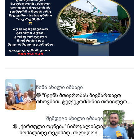
წინა ახალი ამბავი
🟢 "ჩვენს მთავრობას მივმართავთ
თხოვნით, ტელეკომპანია თრიალეთს
მისცეს საშუალება გააგრძელოს
ჩვეულებრივად მაუწყებლობა" -
შემდეგი ახალი ამბავი
პენსიონერთა საზოგადოება "ქომაგის"
🔴 „ქართული ოცნება“ ჩამოყალიბდა
მხარდაჭერა ტელე-რადიო კომპანია
მოძალადე რეჟიმად. ძალადობენ
,,თრიალეთს'' ❤️
ყველაფერზე, რასაც თვლიან, რომ