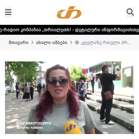
ია „თრიალეთს! - დეტალური ინფორმაციისთვის დააკლიკეთ ლ
მთავარი
ახალი-ამბები
🔴 „ყველაზე რთული პრ...