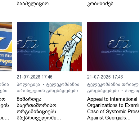
სააპელაციო
კობახიძეს
სასამართლოს მიერ
განჩინების დამალვის
შესახებ
21-07-2026 17:46
21-07-2026 17:43
ანია
პოლიტიკა
ტელეკომპანია
ტელეკომპანია თრიალ
•
ები
თრიალეთის განცხადებები
განცხადებები
პოლი
•
იო
მიმართვა
Appeal to International
ვის
საერთაშორისო
Organizations to Exami
ორგანიზაციებს
Case of Systemic Pres
რი
საქართველოში
Against Georgia's
დამოუკიდებელი
Independent Regional
რეგიონული მაუწყებლის -
Broadcaster - TV and 
ტელე-რადიო კომპანია
Company "Trialeti"