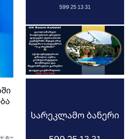
ბში
ბა