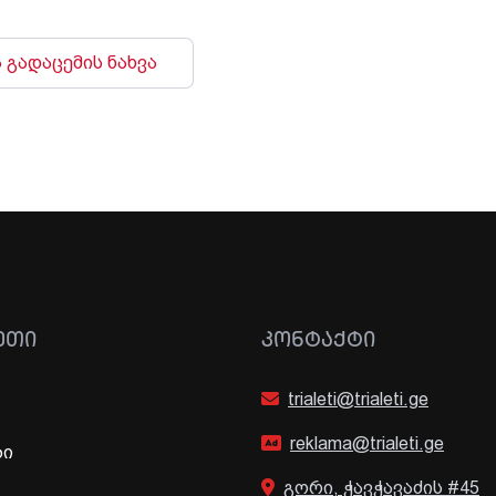
 გადაცემის ნახვა
ᲔᲗᲘ
ᲙᲝᲜᲢᲐᲥᲢᲘ
trialeti@trialeti.ge
reklama@trialeti.ge
ბი
გორი, ჭავჭავაძის #45