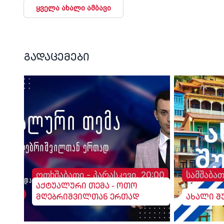
ყველა ახალი ამბავი
გადაცემები
ოთხშაბათი - პარასკევი, 20:00
სამშაბათ
აქტუალური თემა - ოთო
მღებრიშვილთან ერთად
ახალი შ