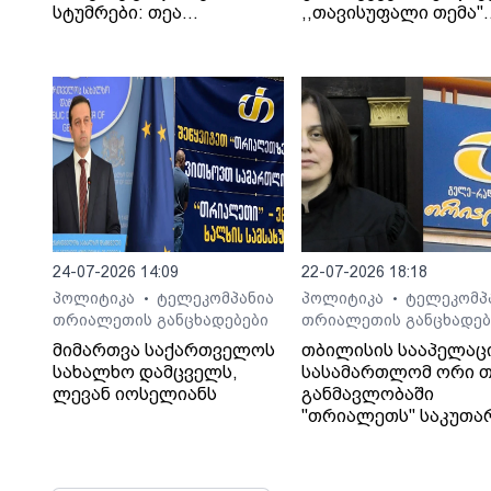
სტუმრები: თეა
,,თავისუფალი თემა".
კეჩხუაშვილი და ლექსო
სტუმარი: საბა
მერებაშვილი
ბულისკერია
24-07-2026 14:09
22-07-2026 18:18
პოლიტიკა
ტელეკომპანია
პოლიტიკა
ტელეკომპ
•
•
თრიალეთის განცხადებები
თრიალეთის განცხადებ
მიმართვა საქართველოს
თბილისის სააპელაც
სახალხო დამცველს,
სასამართლომ ორი თ
ლევან იოსელიანს
განმავლობაში
"თრიალეთს" საკუთა
გადაწყვეტილებაც კი
დაუმალა.