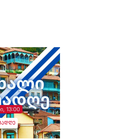
"თრიალეთის" - მიმართ
განხორციელებული
სისტემური ზეწოლის
საქმის შესწავლის
თაობაზე
ი, 13:00
უადღე