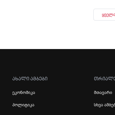
ყველა
ᲐᲮᲐᲚᲘ ᲐᲛᲑᲔᲑᲘ
ᲗᲠᲘᲐᲚ
ეკონომიკა
მთავარი
პოლიტიკა
სხვა ამბე