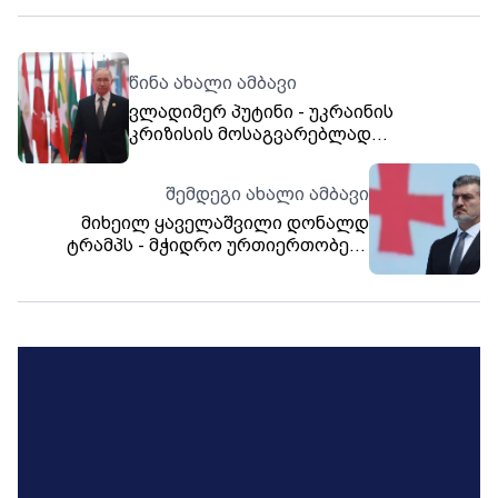
წინა ახალი ამბავი
ვლადიმერ პუტინი - უკრაინის
კრიზისის მოსაგვარებლად
აუცილებელია მისი გამომწვევი
მიზეზების აღმოფხვრა
შემდეგი ახალი ამბავი
მიხეილ ყაველაშვილი დონალდ
ტრამპს - მჭიდრო ურთიერთობები
დაამყარეთ ჩვენ ყველა მეზობელთან,
აღადგინეთ პარტნიორობა პუტინთანაც
კი, თუმცა, თქვენი ადმინისტრაცია
არაფერს ამბობს საქართველოს
შესახებ, რაც, საზოგადოების
გაკვირვებას იწვევს