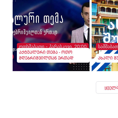
ოთხშაბათი - პარასკევი, 20:00
სამშაბათ
აქტუალური თემა - ოთო
მღებრიშვილთან ერთად
ახალი შ
ყველა