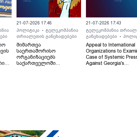
21-07-2026 17:46
21-07-2026 17:43
ანია
პოლიტიკა
ტელეკომპანია
ტელეკომპანია თრიალ
•
ები
თრიალეთის განცხადებები
განცხადებები
პოლი
•
იო
მიმართვა
Appeal to International
ვის
საერთაშორისო
Organizations to Exami
ორგანიზაციებს
Case of Systemic Pres
რი
საქართველოში
Against Georgia's
დამოუკიდებელი
Independent Regional
რეგიონული მაუწყებლის -
Broadcaster - TV and 
ტელე-რადიო კომპანია
Company "Trialeti"
"თრიალეთის" - მიმართ
განხორციელებული
სისტემური ზეწოლის
საქმის შესწავლის
თაობაზე