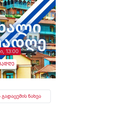
ი, 13:00
უადღე
 გადაცემის ნახვა