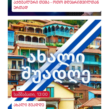
აქტუალური თემა - ოთო მღებრიშვილთან
ერთად
სამშაბათი, 13:00
ახალი შუადღე