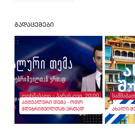
სურგულაძე, ლელო.
გადაცემები
ოთხშაბათი - პარასკევი, 20:00
სამშაბათ
აქტუალური თემა - ოთო
მღებრიშვილთან ერთად
ახალი შ