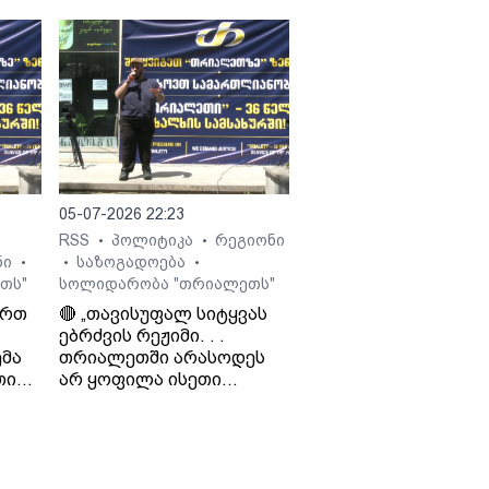
ჯიოშვილი მამის
სამსახურიდან
გათავისუფლების
შესახებ.
 გია
05-07-2026 22:23
RSS
პოლიტიკა
რეგიონი
•
•
ნი
საზოგადოება
•
•
•
თს"
სოლიდარობა "თრიალეთს"
ართ
🔴 „თავისუფალ სიტყვას
ებრძვის რეჟიმი. . .
მა
თრიალეთში არასოდეს
თი
არ ყოფილა ისეთი
თ და
ნარატივები, რაც
რეჟიმისთვის იყო
ხელსაყრელი. . . რაც
დიო
რუსეთს არ აწყობს, ის არ
ო
აწყობს „ქართულ