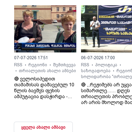
დათმობაზე წავა
ხელისუფლება და ის
ელემენტარული
მოთხოვნა რასაც
თრიალეთი ითხოვს
დააკმაყოფილებს.“. -
სურმანიძე. ტვ 25-ის
დამფუძნებელი.
07-07-2026 17:51
06-07-2026 17:00
RSS
რეგიონი
შემთხვევა
RSS
პოლიტიკა
•
•
•
•
თრიალეთის ახალი ამბები
საზოგადოება
რეგიო
•
•
სოლიდარობა "თრიალე
🔴 ველოსიპედით
თამაშისას დაშავებულ 10
🔴 ,,რეჟიმებს არ უყვ
წლის ბავშვს ფეხის
სიმართლე...... დღეს
ამპუტაცია დასჭირდა -
თრიალეთის პრობლე
ოჯახი კლინიკა
არ არის მხოლოდ მა
„გორმედის“ ექიმებს
პრობლემა, თუ გაუვა
გულგრილობაში
დახურავენ.....
ადანაშაულებს
მიადგებიან სხვა
ტელევიზიებს და რა
ყველა ახალი ამბავი
მაუწყებლებს". - ვატ