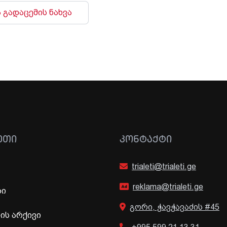
 გადაცემის ნახვა
ᲔᲗᲘ
ᲙᲝᲜᲢᲐᲥᲢᲘ
trialeti@trialeti.ge
reklama@trialeti.ge
ბი
გორი, ჭავჭავაძის #45
ს არქივი