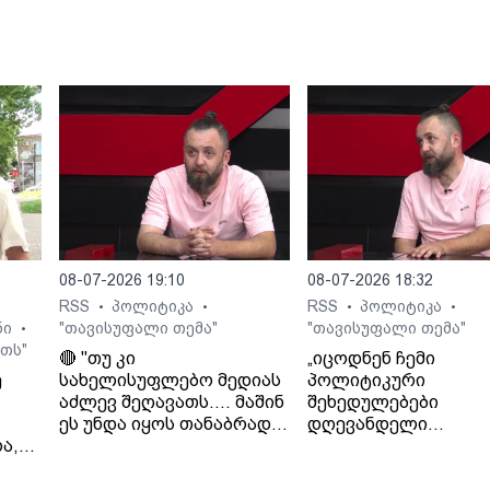
08-07-2026 19:10
08-07-2026 18:32
RSS
პოლიტიკა
RSS
პოლიტიკა
•
•
•
•
ნი
"თავისუფალი თემა"
"თავისუფალი თემა"
•
თს"
🔴 "თუ კი
„იცოდნენ ჩემი
ე
სახელისუფლებო მედიას
პოლიტიკური
აძლევ შეღავათს.... მაშინ
შეხედულებები
ეს უნდა იყოს თანაბრად
დღევანდელი
ა,
ყველასთვის..." - ლაშა
ხელისუფლების მიმ
გად
ჯიოშვილი
იცოდნენ მამაჩემის
შეხედულებებიც“. - 