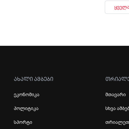
ყველა
ᲐᲮᲐᲚᲘ ᲐᲛᲑᲔᲑᲘ
ᲗᲠᲘᲐᲚ
ეკონომიკა
მთავარი
პოლიტიკა
სხვა ამბე
სპორტი
თრიალეთი