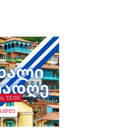
ოცნებას“ - საბა
ბულისკერია. „კოალიცია
ცვლილებისთვის“.
ი, 13:00
უადღე