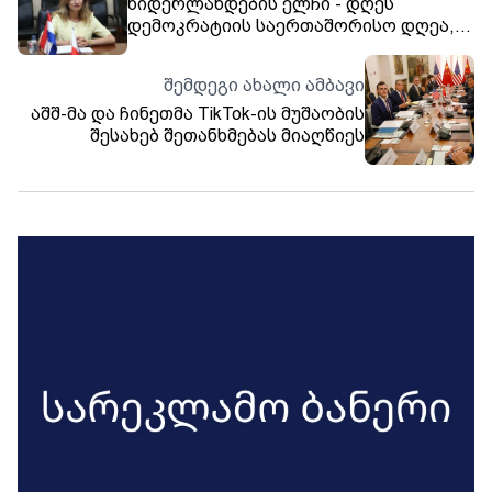
ნიდერლანდების ელჩი - დღეს
დემოკრატიის საერთაშორისო დღეა,
სამწუხაროდ, საქართველოში
აღსანიშნავი ბევრი არაფერია, რადგან
შემდეგი ახალი ამბავი
ბევრი ოპოზიციონერი ლიდერი
აშშ-მა და ჩინეთმა TikTok-ის მუშაობის
დაკავებულია
შესახებ შეთანხმებას მიაღწიეს