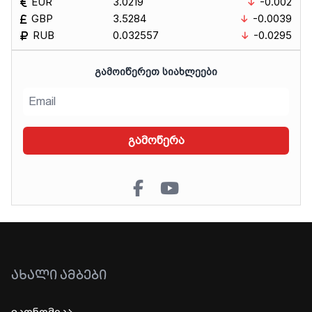
EUR
3.0219
-0.002
GBP
3.5284
-0.0039
RUB
0.032557
-0.0295
ᲒᲐᲛᲝᲘᲬᲔᲠᲔᲗ ᲡᲘᲐᲮᲚᲔᲔᲑᲘ
გამოწერა
ᲐᲮᲐᲚᲘ ᲐᲛᲑᲔᲑᲘ