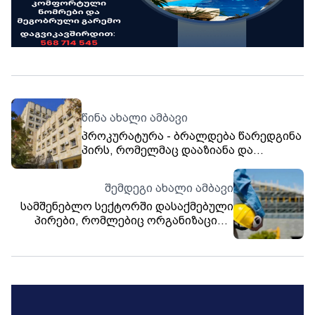
წინა ახალი ამბავი
პროკურატურა - ბრალდება წარედგინა
პირს, რომელმაც დააზიანა და
გაანადგურა რუსთაველის გამზირზე
დამონტაჟებული 112-ის ბალანსზე
შემდეგი ახალი ამბავი
რიცხული ვიდეო სამეთვალყურეო
სამშენებლო სექტორში დასაქმებული
კამერები
პირები, რომლებიც ორგანიზაციას,
საწარმოს ან მეწარმე ფიზიკურ პირს
გაუწევენ მომსახურებას, მცირე
მეწარმის სტატუსით ვერ
ისარგებლებენ და 1%-ის ნაცვლად,
20%-ით დაიბეგრებიან