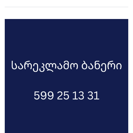
უსაფრთხოდ და მშვიდობიანად, ასეთი
მიზნისთვის ღირს ცხოვრება