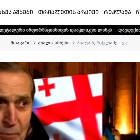
სხვა ამბები
თრიალეთის არქივი
რეკლამა
ჩ
რმაციისთვის დააკლიკეთ ლინკს
დაუდექით მხარში ტელე-რ
მთავარი
ახალი-ამბები
პაატა ბურჭულაძე - ჭკ...