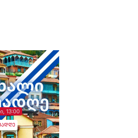
ტელე-რადიო კომპანია
Company "Trialeti"
"თრიალეთის" - მიმართ
განხორციელებული
სისტემური ზეწოლის
საქმის შესწავლის
თაობაზე
ი, 13:00
უადღე