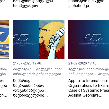
ემა
სახალხო დამცველს
მინისტრს ირაკლი
სააპელაციო
კობახიძეს
სასამართლოს მიერ
განჩინების დამალვის
შესახებ
21-07-2026 17:46
21-07-2026 17:43
ანია
პოლიტიკა
ტელეკომპანია
ტელეკომპანია თრიალ
•
ები
თრიალეთის განცხადებები
განცხადებები
პოლი
•
იო
მიმართვა
Appeal to International
ვის
საერთაშორისო
Organizations to Exami
ორგანიზაციებს
Case of Systemic Pres
რი
საქართველოში
Against Georgia's
დამოუკიდებელი
Independent Regional
რეგიონული მაუწყებლის -
Broadcaster - TV and 