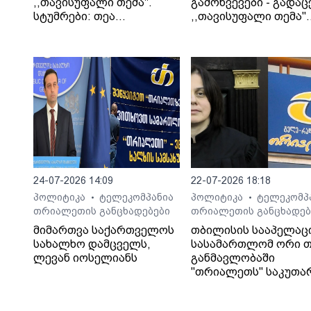
,,თავისუფალი თემა".
გამოწვევები - გადაც
სტუმრები: თეა
,,თავისუფალი თემა".
კეჩხუაშვილი და ლექსო
სტუმარი: საბა
მერებაშვილი
ბულისკერია
24-07-2026 14:09
22-07-2026 18:18
პოლიტიკა
ტელეკომპანია
პოლიტიკა
ტელეკომპ
•
•
თრიალეთის განცხადებები
თრიალეთის განცხადებ
მიმართვა საქართველოს
თბილისის სააპელაც
სახალხო დამცველს,
სასამართლომ ორი თ
ლევან იოსელიანს
განმავლობაში
"თრიალეთს" საკუთა
გადაწყვეტილებაც კი
დაუმალა.