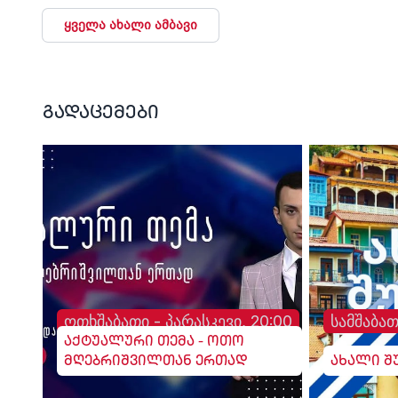
ყველა ახალი ამბავი
გადაცემები
ოთხშაბათი - პარასკევი, 20:00
სამშაბათ
აქტუალური თემა - ოთო
მღებრიშვილთან ერთად
ახალი შ