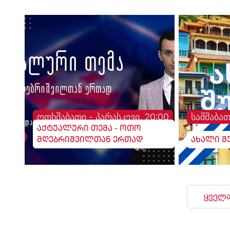
ოთხშაბათი - პარასკევი, 20:00
სამშაბათ
აქტუალური თემა - ოთო
მღებრიშვილთან ერთად
ახალი შ
ყველა