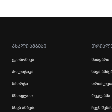
ᲐᲮᲐᲚᲘ ᲐᲛᲑᲔᲑᲘ
ᲗᲠᲘᲐᲚ
ეკონომიკა
მთავარი
პოლიტიკა
სხვა ამბე
სპორტი
თრიალეთი
მსოფლიო
რეკლამა
სხვა ამბები
ჩვენ შესა