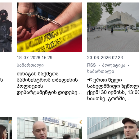
18-07-2026 15:29
23-06-2026 02:23
სამართალი
RSS
პოლიტიკა
•
•
სამართალი
შინაგან საქმეთა
ს
სამინისტროს თბილისის
📢 ერთი წელი
პოლიციის
სახელმწიფო ზეწოლ
დეპარტამენტის დიდუბე-
ქვეშ! 30 ივნისს, 13:0
ერმე
ჩუღურეთის მთავარი
საათზე, გორში,
სამმართველოს
კინოთეატრ
დან
თანამშრომლებმა,
"გამარჯვების" წინ
 ის
ძარცვისა და მუქარის
გაიმართება
ბრალდებით ერთი პირი
"თრიალეთის"
ცხელ კვალზე დააკავეს.
მხარდამჭერთა აქცი
მოდი და გამოხატე შ