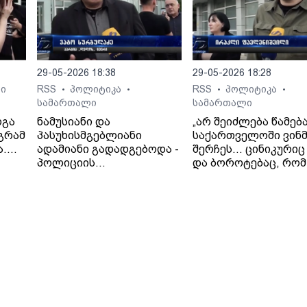
მხარდაჭერა!
29-05-2026 18:38
29-05-2026 18:28
ი
RSS
პოლიტიკა
RSS
პოლიტიკა
•
•
•
•
სამართალი
სამართალი
რგა
ნამუსიანი და
„არ შეიძლება წამებ
აგრამ
პასუხისმგებლიანი
საქართველოში ვინმ
ა.
ადამიანი გადადგებოდა -
შერჩეს… ცინიკურიც
მრის
პოლიციის
და ბოროტებაც, რომ
ხელმძღვანელიც,
ადამიანი, რომელიც
გუბერნიის
წამების მსხვერპლია
ხელმძღვანელიც და, რა
თავად არის
თქმა უნდა, შსს
ბრალდებული“- ირა
მინისტრის მოადგილეები
ფავლენიშვილი.
მაინც“.- ვატო სურგულაძე
(„ლელო“).