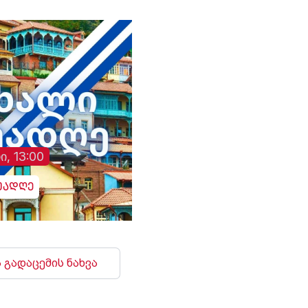
ი, 13:00
უადღე
 გადაცემის ნახვა