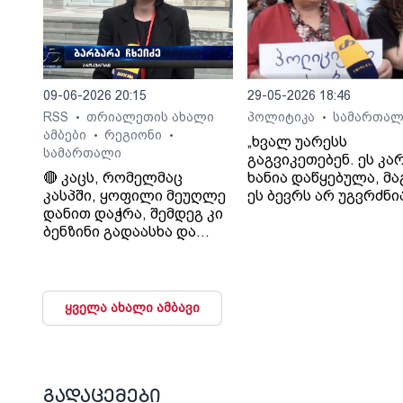
09-06-2026 20:15
29-05-2026 18:46
RSS
თრიალეთის ახალი
პოლიტიკა
სამართალ
•
•
ამბები
რეგიონი
•
•
„ხვალ უარესს
სამართალი
გაგვიკეთებენ. ეს კა
🔴 კაცს, რომელმაც
ხანია დაწყებულა, მ
კასპში, ყოფილი მეუღლე
ეს ბევრს არ უგვრძნი
დანით დაჭრა, შემდეგ კი
ჩვენ, სინდისის პატი
ბენზინი გადაასხა და
ოჯახის წევრებმა, კი
ცეცხლი წაუკიდა, უვადო
ვიგრძენით ეს“.- ნანი
თავისუფლების აღკვეთა
წულაია.
მიესაჯა
ყველა ახალი ამბავი
გადაცემები