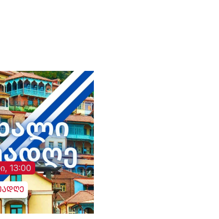
მინისტრის მოადგი
მაინც“.- ვატო სურგ
(„ლელო“).
ი, 13:00
უადღე