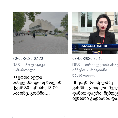
მაშინაა გადაღებული,
დააკავა
როცა დაკავების შემდეგ
არასრულწლოვანი
გოგონა შეუძლოდ გახდა
და კლინიკაში
გადაიყვანეს.
23-06-2026 02:23
09-06-2026 20:15
RSS
პოლიტიკა
RSS
თრიალეთის ახა
•
•
•
სამართალი
ამბები
რეგიონი
•
•
სამართალი
📢 ერთი წელი
სახელმწიფო ზეწოლის
🔴 კაცს, რომელმაც
ქვეშ! 30 ივნისს, 13:00
კასპში, ყოფილი მე
საათზე, გორში,
დანით დაჭრა, შემდეგ
კინოთეატრ
ბენზინი გადაასხა და
"გამარჯვების" წინ
ცეცხლი წაუკიდა, უვ
გაიმართება
თავისუფლების აღკვ
"თრიალეთის"
მიესაჯა