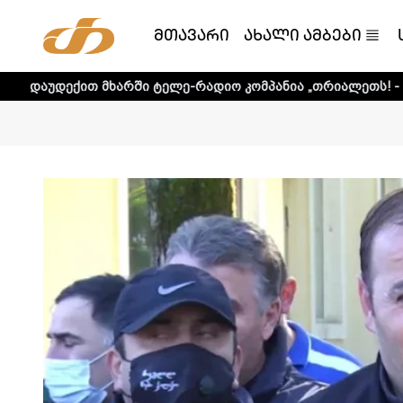
მთავარი
ახალი ამბები
 მხარში ტელე-რადიო კომპანია „თრიალეთს! - დეტალური ი