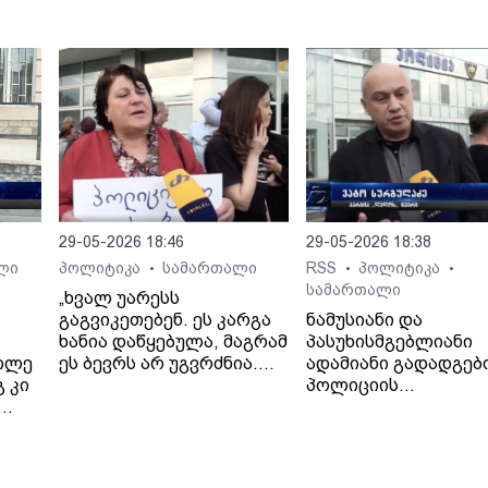
იარაღიდან რამდენჯერმე
ჩუღურეთის მთავარ
გაისროლა და
სამმართველოს
შემთხვევის ადგილიდან
თანამშრომლებმა,
მიიმალა - პოლიციამ ის
ძარცვისა და მუქარი
დააკავა.
ბრალდებით ერთი პ
ცხელ კვალზე დააკა
29-05-2026 18:46
29-05-2026 18:38
ლი
პოლიტიკა
სამართალი
RSS
პოლიტიკა
•
•
•
სამართალი
„ხვალ უარესს
გაგვიკეთებენ. ეს კარგა
ნამუსიანი და
ხანია დაწყებულა, მაგრამ
პასუხისმგებლიანი
უღლე
ეს ბევრს არ უგვრძნია.
ადამიანი გადადგებ
 კი
ჩვენ, სინდისის პატიმრის
პოლიციის
ოჯახის წევრებმა, კი
ხელმძღვანელიც,
ადო
ვიგრძენით ეს“.- ნანი
გუბერნიის
ეთა
წულაია.
ხელმძღვანელიც და,
თქმა უნდა, შსს