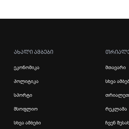
ᲐᲮᲐᲚᲘ ᲐᲛᲑᲔᲑᲘ
ᲗᲠᲘᲐᲚ
ეკონომიკა
მთავარი
პოლიტიკა
სხვა ამბე
სპორტი
თრიალეთი
მსოფლიო
რეკლამა
სხვა ამბები
ჩვენ შესა