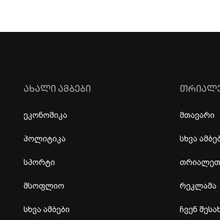
ᲐᲮᲐᲚᲘ ᲐᲛᲑᲔᲑᲘ
ᲗᲠᲘᲐᲚ
ეკონომიკა
მთავარი
პოლიტიკა
სხვა ამბე
სპორტი
თრიალეთი
მსოფლიო
რეკლამა
სხვა ამბები
ჩვენ შესა