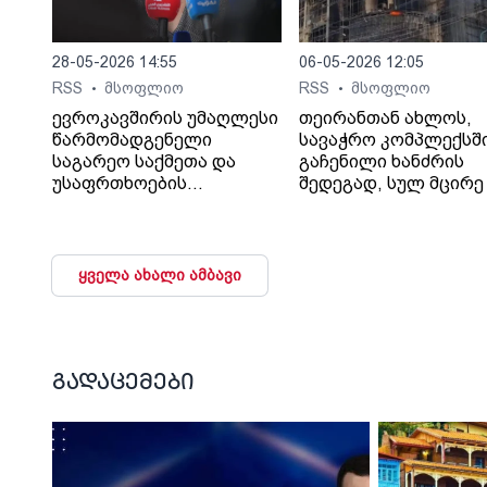
28-05-2026 14:55
06-05-2026 12:05
RSS
მსოფლიო
RSS
მსოფლიო
•
•
ევროკავშირის უმაღლესი
თეირანთან ახლოს,
წარმომადგენელი
სავაჭრო კომპლექსშ
საგარეო საქმეთა და
გაჩენილი ხანძრის
უსაფრთხოების
შედეგად, სულ მცირე 
პოლიტიკის საკითხებში
ადამიანი დაიღუპა და
კაია კალასი აცხადებს,
დაშავდა, - ინფორმა
რომ რუსეთთან უკრაინის
Iran International-ი
საკითხზე
შაჰრიარის ოლქის
ყველა ახალი ამბავი
მოლაპარაკებების
გუბერნატორზე
დაწყების შემთხვევაში
დაყრდნობით
ბლოკი, სხვა
ავრცელებს.
საკითხებთან ერთად,
გუბერნატორის თქმი
საქართველოდან და
ხანძარი თეირანის
გადაცემები
მოლდოვიდან რუსული
დასავლეთით, ქალაქ
ჯარების გაყვანის
ანდიშეში გაჩნდა, სა
საკითხსაც დააყენებს.
250-ზე მეტი კომერც
და 50 საოფისე ფართ