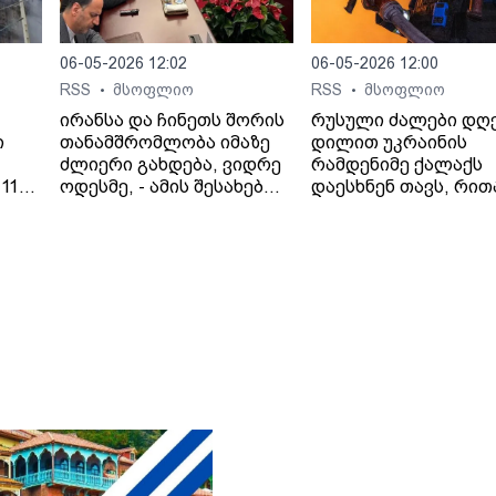
06-05-2026 12:02
06-05-2026 12:00
RSS
მსოფლიო
RSS
მსოფლიო
•
•
ირანსა და ჩინეთს შორის
რუსული ძალები დღ
ი
თანამშრომლობა იმაზე
დილით უკრაინის
ძლიერი გახდება, ვიდრე
რამდენიმე ქალაქს
11
ოდესმე, - ამის შესახებ
დაესხნენ თავს, რით
 41
ირანის საგარეო საქმეთა
პრეზიდენტ ვოლოდ
ციას
მინისტრმა, აბას არაღჩიმ
ზელენსკის
პეკინში, ჩინელ
მიერ შეთავაზებული
კოლეგასთან, ვან ისთან
გამოცხადებული
შეხვედრაზე განაცხადა.
ცეცხლის შეწყვეტის
ირანის სახელმწიფო
შეთანხმება დაარღვი
მედიის ინფორმაციით,
ინფორმაციას უკრა
თ,
საგარეო საქმეთა
მედია ავრცელებს.
მინისტრმა აბას არაღჩიმ
მათივე ინფორმაციი
პეკინში გამართულ
ცეცხლის შეწყვეტის
დაც
შეხვედრაზე ჩინეთს
რეჟიმის ამოქმედებ
იული
„ირანის ახლო მეგობარი“
რამდენიმე წუთში
ია
უწოდა. „არსებულ
დნიპროში აფეთქებე