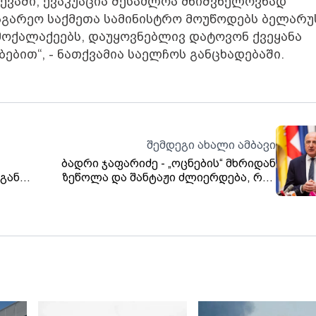
ევაში, ევაკუაცია შესაძლოა მნიშვნელოვნად
აგარეო საქმეთა სამინისტრო მოუწოდებს ბელარუ
ოქალაქეებს, დაუყოვნებლივ დატოვონ ქვეყანა
ბით“, - ნათქვამია საელჩოს განცხადებაში.
შემდეგი ახალი ამბავი
ბადრი ჯაფარიძე - „ოცნების“ მხრიდან
გან
ზეწოლა და შანტაჟი ძლიერდება, რაც
ლო
მხოლოდ იმაზე მიუთითებს, რომ ქვეყანაში
ცვლილებები გარდაუვალია