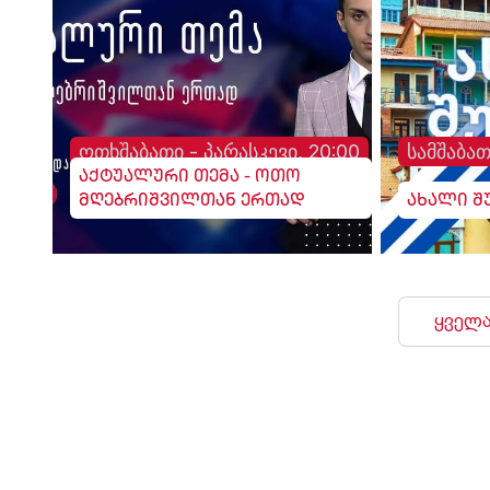
განთავსებული.
ოთხშაბათი - პარასკევი, 20:00
სამშაბათ
აქტუალური თემა - ოთო
მღებრიშვილთან ერთად
ახალი შ
ყველა