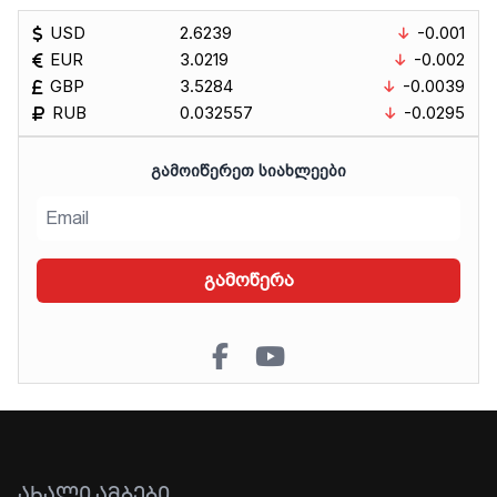
USD
2.6239
-0.001
EUR
3.0219
-0.002
GBP
3.5284
-0.0039
RUB
0.032557
-0.0295
ᲒᲐᲛᲝᲘᲬᲔᲠᲔᲗ ᲡᲘᲐᲮᲚᲔᲔᲑᲘ
გამოწერა
ᲐᲮᲐᲚᲘ ᲐᲛᲑᲔᲑᲘ