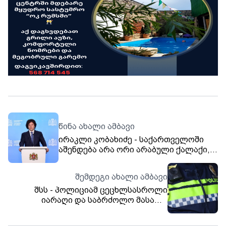
წინა ახალი ამბავი
ირაკლი კობახიძე - საქართველოში
აშენდება არა ორი არაბული ქალაქი,
არამედ შეიქმნება ორი ულამაზესი
ქართული, ევროპული ტიპის
შემდეგი ახალი ამბავი
განაშენიანების სივრცე -
შსს - პოლიციამ ცეცხლსასროლი
არაკეთილმოსურნეების და
იარაღი და საბრძოლო მასალა
ადგილობრივი აგენტურის
ამოიღო - დაკავებულია 3 პირი
ანტისახელმწიფოებრივი კამპანია
მთლიანად სიცრუეზეა აგებული