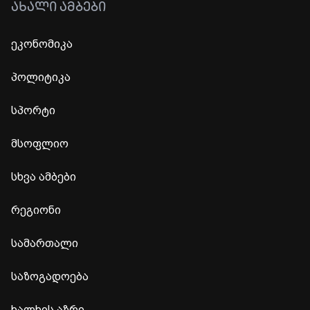
ᲐᲮᲐᲚᲘ ᲐᲛᲑᲔᲑᲘ
ეკონომიკა
პოლიტიკა
სპორტი
მსოფლიო
სხვა ამბები
რეგიონი
სამართალი
საზოგადოება
ხალხის აზრი