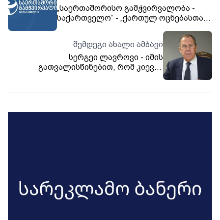
„საერთაშორისო გამჭვირვალობა -
საქართველო“ - „ქართულ ოცნებასთან“
დაახლოებულმა ადიგენელმა
ბიზნესმენმა შესყიდვებით და
შემდეგი ახალი ამბავი
სახელმწიფო პროგრამებით 16 მლნ
ლარამდე იხეირა
სერგეი ლავროვი - იმის
გათვალისწინებით, რომ კიევის
კრიმინალური რეჟიმი სახელმწიფო
ტერორიზმის პოლიტიკაზე საბოლოოდ
გადავიდა, რუსეთი მოლაპარაკებების
პოზიციას გადახედავს