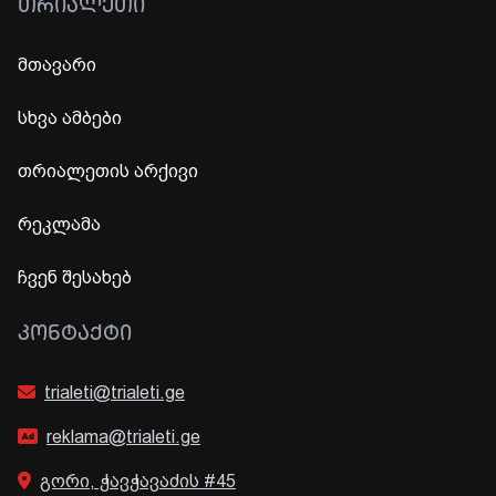
ᲗᲠᲘᲐᲚᲔᲗᲘ
მთავარი
სხვა ამბები
თრიალეთის არქივი
რეკლამა
ჩვენ შესახებ
ᲙᲝᲜᲢᲐᲥᲢᲘ
trialeti@trialeti.ge
reklama@trialeti.ge
გორი, ჭავჭავაძის #45