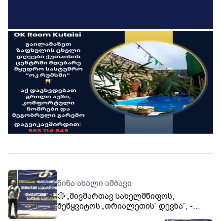
წინა ახალი ამბავი
🔴 „მივმართავ სახელმწიფოს,
შეწყვიტოს „თრიალეთის“ დევნა“, -
გელა შარვაშიძე, „ლელო“.