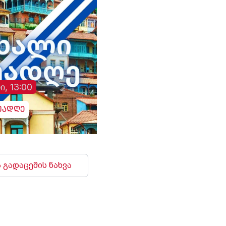
ია
უწოდა. „არსებულ
დნიპროში აფეთქებე
ვითარებაში, ჩვენს
ხმა გაისმა. რუსებმა
ქვეყნებს შორის
ასევე შეუტიეს ხარკ
ორმხრივი
ზაპოროჟიეს, სუმს,
თანამშრომლობა კიდევ
დონეცკს, რის შედე
უფრო გაძლიერდება“, -
დაზიანდა სამოქალ
განაცხადა აბას არაღჩიმ.
ინფრასტრუქტურა დ
არიან დაშავებულებ
ი, 13:00
უადღე
 გადაცემის ნახვა