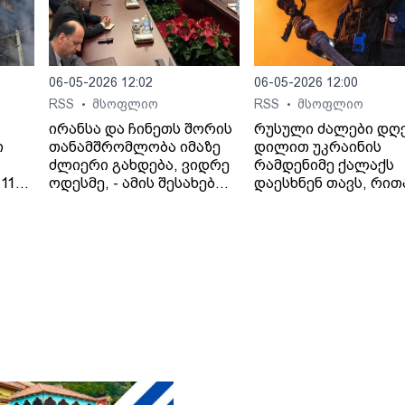
06-05-2026 12:02
06-05-2026 12:00
RSS
მსოფლიო
RSS
მსოფლიო
•
•
ირანსა და ჩინეთს შორის
რუსული ძალები დღ
ი
თანამშრომლობა იმაზე
დილით უკრაინის
ძლიერი გახდება, ვიდრე
რამდენიმე ქალაქს
11
ოდესმე, - ამის შესახებ
დაესხნენ თავს, რით
 41
ირანის საგარეო საქმეთა
პრეზიდენტ ვოლოდ
ციას
მინისტრმა, აბას არაღჩიმ
ზელენსკის
პეკინში, ჩინელ
მიერ შეთავაზებული
კოლეგასთან, ვან ისთან
გამოცხადებული
შეხვედრაზე განაცხადა.
ცეცხლის შეწყვეტის
ირანის სახელმწიფო
შეთანხმება დაარღვი
მედიის ინფორმაციით,
ინფორმაციას უკრა
თ,
საგარეო საქმეთა
მედია ავრცელებს.
მინისტრმა აბას არაღჩიმ
მათივე ინფორმაციი
პეკინში გამართულ
ცეცხლის შეწყვეტის
დაც
შეხვედრაზე ჩინეთს
რეჟიმის ამოქმედებ
იული
„ირანის ახლო მეგობარი“
რამდენიმე წუთში