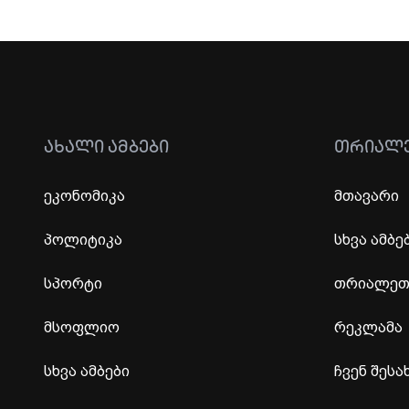
ᲐᲮᲐᲚᲘ ᲐᲛᲑᲔᲑᲘ
ᲗᲠᲘᲐᲚ
ეკონომიკა
მთავარი
პოლიტიკა
სხვა ამბე
სპორტი
თრიალეთი
მსოფლიო
რეკლამა
სხვა ამბები
ჩვენ შესა