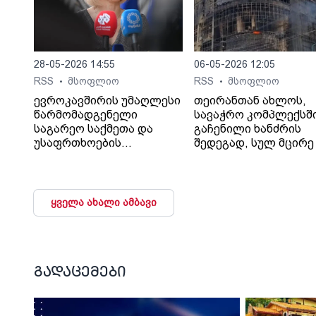
28-05-2026 14:55
06-05-2026 12:05
RSS
მსოფლიო
RSS
მსოფლიო
•
•
ევროკავშირის უმაღლესი
თეირანთან ახლოს,
წარმომადგენელი
სავაჭრო კომპლექსშ
საგარეო საქმეთა და
გაჩენილი ხანძრის
უსაფრთხოების
შედეგად, სულ მცირე 
პოლიტიკის საკითხებში
ადამიანი დაიღუპა და
კაია კალასი აცხადებს,
დაშავდა, - ინფორმა
რომ რუსეთთან უკრაინის
Iran International-ი
საკითხზე
შაჰრიარის ოლქის
ყველა ახალი ამბავი
მოლაპარაკებების
გუბერნატორზე
დაწყების შემთხვევაში
დაყრდნობით
ბლოკი, სხვა
ავრცელებს.
საკითხებთან ერთად,
გუბერნატორის თქმი
საქართველოდან და
ხანძარი თეირანის
გადაცემები
მოლდოვიდან რუსული
დასავლეთით, ქალაქ
ჯარების გაყვანის
ანდიშეში გაჩნდა, სა
საკითხსაც დააყენებს.
250-ზე მეტი კომერც