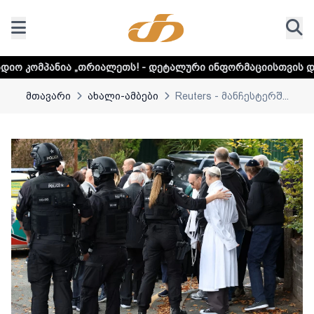
რიალეთს! - დეტალური ინფორმაციისთვის დააკლიკეთ ლინკს
მთავარი
ახალი-ამბები
Reuters - მანჩესტერშ...