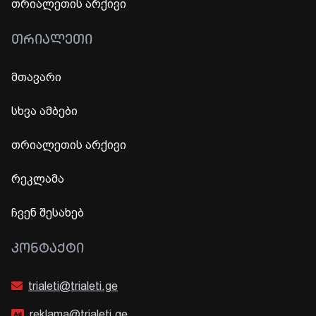
თრიალეთის არქივი
ᲗᲠᲘᲐᲚᲔᲗᲘ
მთავარი
სხვა ამბები
თრიალეთის არქივი
რეკლამა
ჩვენ შესახებ
ᲙᲝᲜᲢᲐᲥᲢᲘ
trialeti@trialeti.ge
reklama@trialeti.ge