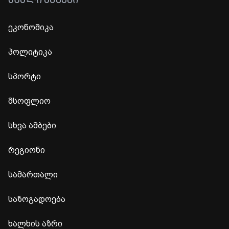
ᲐᲮᲐᲚᲘ ᲐᲛᲑᲔᲑᲘ
ეკონომიკა
პოლიტიკა
სპორტი
მსოფლიო
სხვა ამბები
რეგიონი
სამართალი
საზოგადოება
ხალხის აზრი