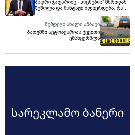
ბადრი ჯაფარიძე - „ოცნების“ მხრიდან
ზეწოლა და შანტაჟი ძლიერდება, რაც
მხოლოდ იმაზე მიუთითებს, რომ
ქვეყანაში ცვლილებები გარდაუვალია
შემდეგი ახალი ამბავი
ბათუმში ავტოავარიას ქვეითი
ემსხვერპლა